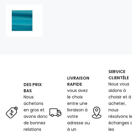
Simili
cuir
Standart
au
mètre,
480
g/m²,
largeur
145
cm,
SERVICE
turquoise
CLIENTÈLE
LIVRAISON
Nous vous
RAPIDE
DES PRIX
vous avez
aidons à
BAS
Nous
le choix
choisir et à
achetons
entre une
acheter,
en gros et
livraison à
nous
avons donc
votre
résolvons l
de bonnes
adresse ou
échanges 
relations
à un
les