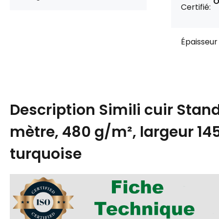
O
Certifié:
Épaisseur 
Description
Simili cuir Stan
mètre, 480 g/m², largeur 14
turquoise