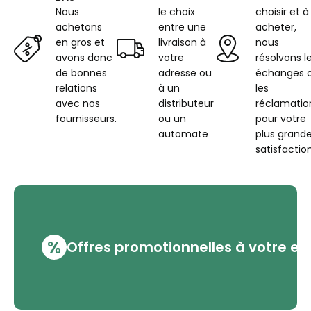
Nous
le choix
choisir et à
achetons
entre une
acheter,
en gros et
livraison à
nous
avons donc
votre
résolvons l
de bonnes
adresse ou
échanges 
relations
à un
les
avec nos
distributeur
réclamatio
fournisseurs.
ou un
pour votre
automate
plus grand
satisfaction
%
Offres promotionnelles à votre em