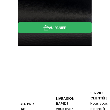
Comparer
Préféré
AU PANIER
SERVICE
CLIENTÈLE
LIVRAISON
Nous vous
RAPIDE
DES PRIX
vous avez
aidons à
BAS