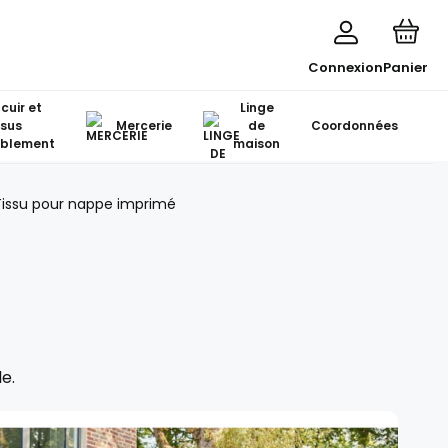
Connexion
Panier
 cuir et
Linge
ssus
Mercerie
de
Coordonnées
blement
maison
Tissu pour nappe imprimé
e.