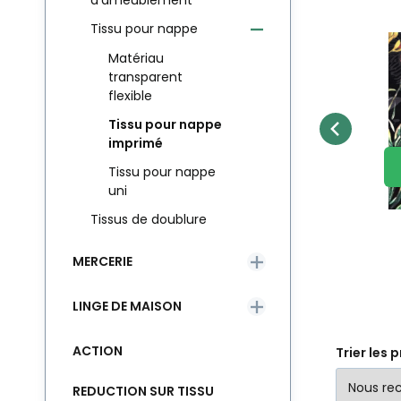
d’ameublement
Tissu pour nappe
Code:
EAN:
8595721022568
UBRUSOVINA071
En stock
1.5
m
8.40
EUR
c
Nappe colorée avec
N
Matériau
Matériel:
M
d
impression Oxford 71
transparent
Nappe colorée avec
Na
flexible
Comparer
Préféré
Poids:
200 gr/m2
P
impression Oxford 71
im
AU PANIER
Tissu pour nappe
Largeur:
L
imprimé
Tissu pour nappe
uni
Tissus de doublure
MERCERIE
LINGE DE MAISON
ACTION
Trier les 
REDUCTION SUR TISSU