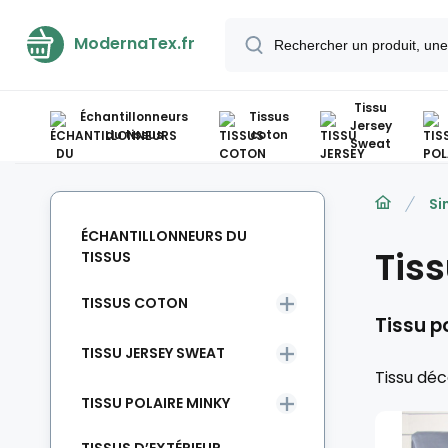
ModernaTex.fr
Tissu
Échantillonneurs
Tissus
Jersey
du tissus
coton
Sweat
Si
ÉCHANTILLONNEURS DU
Tis
TISSUS
TISSUS COTON
Tissu p
TISSU JERSEY SWEAT
Tissu déc
TISSU POLAIRE MINKY