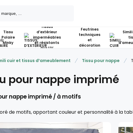
Tissus
Feutrines
Tissu
d’extérieur
Simili
techniques
Polaire
imperméables
ti
et
Minky
et résistants
d’ameu
décoration
aux UV
mili cuir et tissus d’ameublement
Tissu pour nappe
su pour nappe imprimé
our nappe imprimé / à motifs
oré de motifs, apportant couleur et personnalité à la tabl