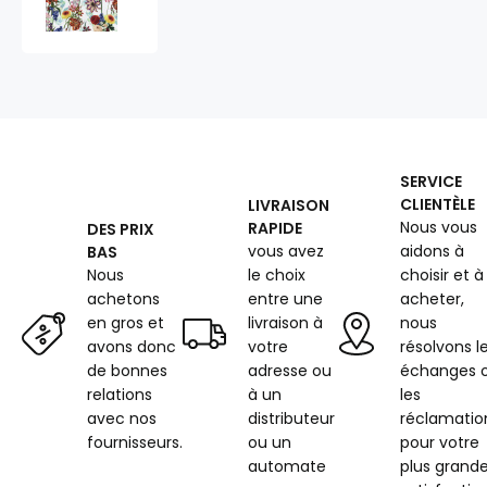
avec
impression
Oxford
71
SERVICE
CLIENTÈLE
LIVRAISON
Nous vous
RAPIDE
DES PRIX
vous avez
aidons à
BAS
Nous
le choix
choisir et à
achetons
entre une
acheter,
en gros et
livraison à
nous
avons donc
votre
résolvons l
de bonnes
adresse ou
échanges 
relations
à un
les
avec nos
distributeur
réclamatio
fournisseurs.
ou un
pour votre
automate
plus grand