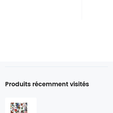
Produits récemment visités
Nappe
colorée