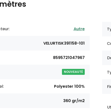
mètres
teur:
Autre
Ty
VELURTISK391158-101
Co
8595721047967
De
Ty
NOUVEAUTÉ
l:
Polyester 100%
Fi
360 gr/m2
Ut