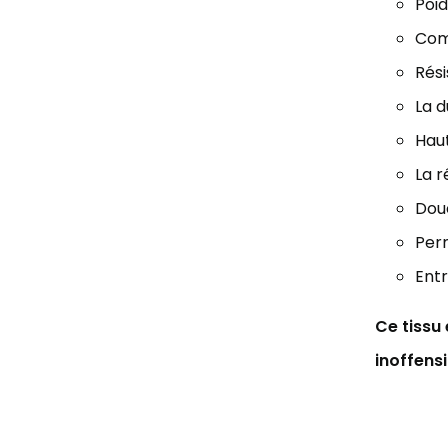
Poid
Comp
Rési
La d
Haut
La r
Douc
Perm
Entr
Ce tissu
inoffens