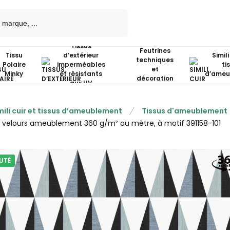
Tissus
Feutrines
Tissu
d’extérieur
Simili
techniques
Polaire
imperméables
ti
et
Minky
et résistants
d’ameu
décoration
aux UV
mili cuir et tissus d’ameublement
Tissus d'ameublement
u velours ameublement 360 g/m² au mètre, à motif 391158-101
UTÉ