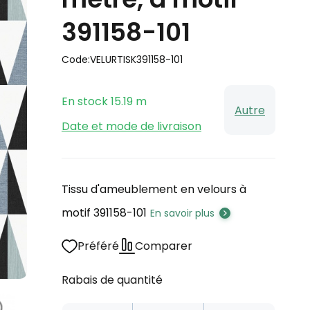
391158-101
Code:
VELURTISK391158-101
En stock
15.19
m
Autre
Date et mode de livraison
Tissu d'ameublement en velours à
motif 391158-101
En savoir plus
Préféré
Comparer
Rabais de quantité