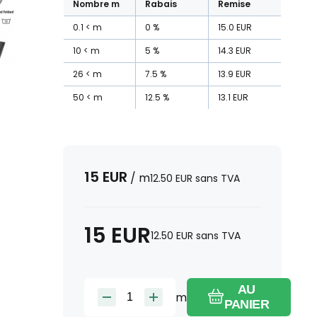
Nombre
m
Rabais
Remise
0.1
m
0
%
15.0
EUR
10
m
5
%
14.3
EUR
26
m
7.5
%
13.9
EUR
50
m
12.5
%
13.1
EUR
15
EUR
/
m
12.50
EUR
sans TVA
15
EUR
12.50
EUR
sans TVA
AU
m
PANIER