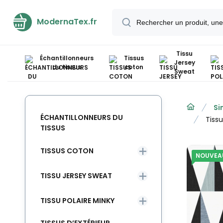
ModernaTex.fr
Tissu
Échantillonneurs
Tissus
Jersey
du tissus
coton
Sweat
Si
ÉCHANTILLONNEURS DU
Tiss
TISSUS
TISSUS COTON
NOUVEA
TISSU JERSEY SWEAT
TISSU POLAIRE MINKY