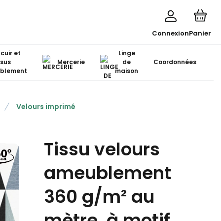
Connexion
Panier
 cuir et
Linge
ssus
Mercerie
de
Coordonnées
blement
maison
Velours imprimé
Tissu velours
ameublement
360 g/m² au
mètre, à motif