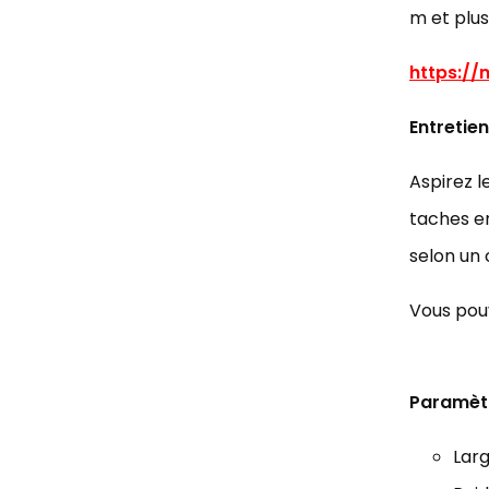
m et plus
https:/
Entretien
Aspirez l
taches en
selon un
Vous pouv
Paramèt
Larg