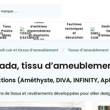
Tissus
Feutrines
Tissu
d’extérieur
Simili
techniques
Polaire
imperméables
ti
et
Minky
et résistants
d’ameu
décoration
aux UV
mili cuir et tissus d’ameublement
Tissus d'ameublement
ada, tissu d’ameubleme
tions (Améthyste, DIVA, INFINITY, Aph
ns de tissus et revêtements développées pour allier desi