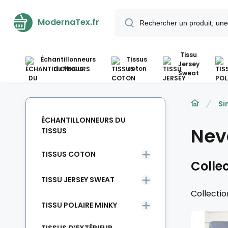
ModernaTex.fr
Tissu
Échantillonneurs
Tissus
Jersey
du tissus
coton
Sweat
Si
ÉCHANTILLONNEURS DU
Nev
TISSUS
TISSUS COTON
Collec
TISSU JERSEY SWEAT
Collectio
TISSU POLAIRE MINKY