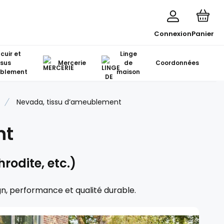
Connexion
Panier
 cuir et
Linge
ssus
Mercerie
de
Coordonnées
blement
maison
Nevada, tissu d’ameublement
nt
rodite, etc.)
gn, performance et qualité durable.