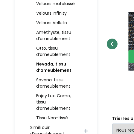
Velours matelassé
Velours Infinity
NOUVEAUTÉ
Code du four.:
Code:
EAN:
8595721013566
NEVADA006-L
LAWA 1
En stock
0.38
m
10.20
EUR
Tissu
Velours Velluto
Matériel:
Poids:
M
d'ameublement
Tissu d'ameublement
Ti
Comparer
Préféré
-
NEVADA 06 Cream
Améthyste, tissu
Largeur:
L
AU PANIER
d’ameublement
Otto, tissu
d’ameublement
Nevada, tissu
d’ameublement
Savana, tissu
d’ameublement
Enjoy Lux, Como,
tissu
d’ameublement
Tissu Non-tissé
Trier les 
Simili cuir
d’ameublement