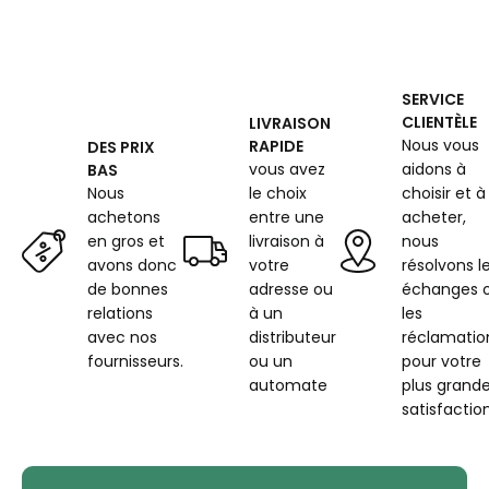
SERVICE
CLIENTÈLE
LIVRAISON
Nous vous
RAPIDE
DES PRIX
vous avez
aidons à
BAS
Nous
le choix
choisir et à
achetons
entre une
acheter,
en gros et
livraison à
nous
avons donc
votre
résolvons l
de bonnes
adresse ou
échanges 
relations
à un
les
avec nos
distributeur
réclamatio
fournisseurs.
ou un
pour votre
automate
plus grand
satisfaction