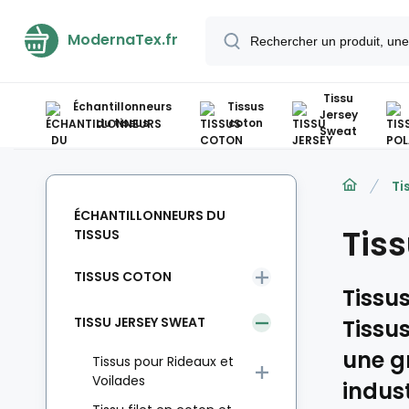
ModernaTex.fr
Tissu
Échantillonneurs
Tissus
Jersey
du tissus
coton
Sweat
Ti
ÉCHANTILLONNEURS DU
Tiss
TISSUS
TISSUS COTON
Tissus
TISSU JERSEY SWEAT
Tissus
une g
Tissus pour Rideaux et
Voilades
indust