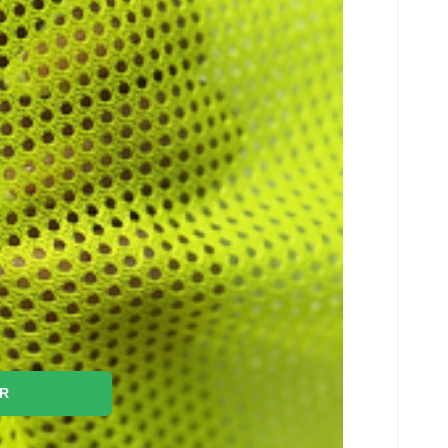
er
ER