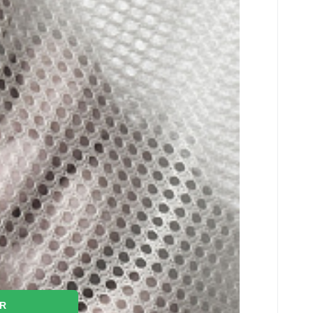
er
ER