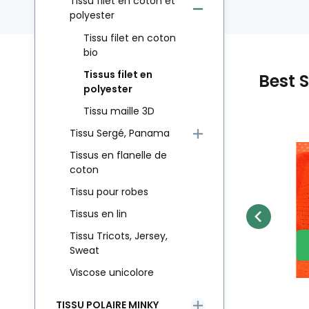
Tissu filet en coton et
polyester
Tissu filet en coton
bio
Tissus filet en
Best S
polyester
Tissu maille 3D
Tissu Sergé, Panama
Code:
EAN:
8595721013269
SITDROBNE008
En stock
12.4
m
Tissus en flanelle de
9.60
EUR
eu
Tissu filet mesh gris
coton
Matériel:
Poids:
M
ne
au mètre, maille fine
Tissu filet mesh, 100%
Ti
Comparer
Préféré
,
2 × 2 mm, 60 g/m²,
m
Tissu pour robes
AU PANIER
polyester
po
largeur 150 cm
Tissus en lin
Tissu Tricots, Jersey,
Sweat
Viscose unicolore
TISSU POLAIRE MINKY