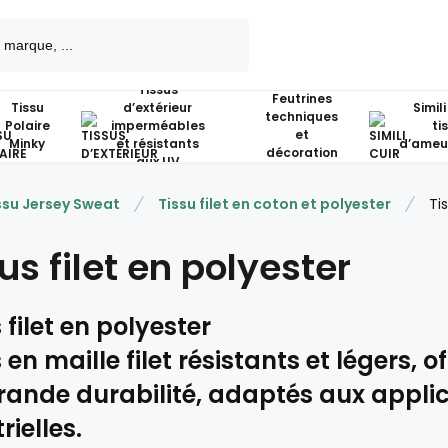
Tissus
Feutrines
Tissu
d’extérieur
Simili
techniques
Polaire
imperméables
ti
et
Minky
et résistants
d’ameu
décoration
aux UV
ssu Jersey Sweat
Tissu filet en coton et polyester
Ti
us filet en polyester
 filet en polyester
 en maille filet résistants et légers, 
rande durabilité, adaptés aux applic
rielles.