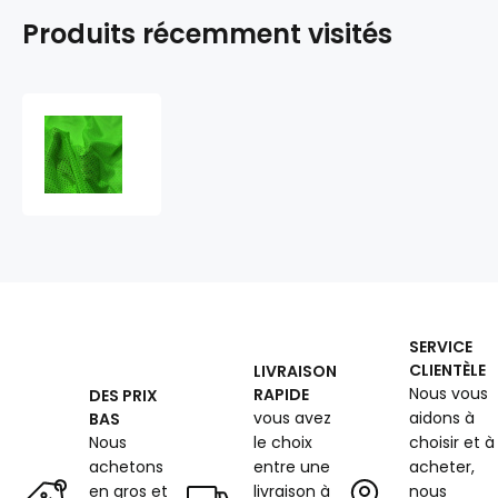
Produits récemment visités
Tissu
filet
mesh
vert
au
mètre,
maille
fine
2
×
SERVICE
2
CLIENTÈLE
LIVRAISON
mm,
Nous vous
RAPIDE
DES PRIX
60
vous avez
aidons à
BAS
g/m²,
largeur
Nous
le choix
choisir et à
150
achetons
entre une
acheter,
cm
en gros et
livraison à
nous