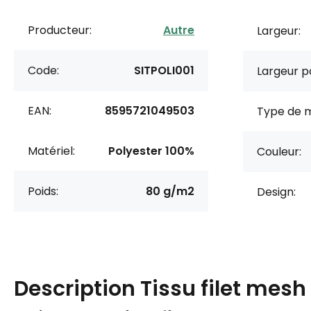
Producteur:
Autre
Largeur:
Code:
SITPOLI001
Largeur po
EAN:
8595721049503
Type de m
Matériel:
Polyester 100%
Couleur:
Poids:
80 g/m2
Design:
Description
Tissu filet mesh