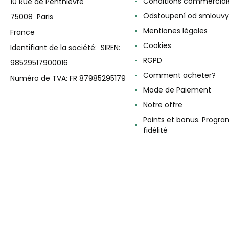
Conditions commercial
10 Rue de Penthièvre
Odstoupení od smlouvy
75008 Paris
Mentiones légales
France
Cookies
Identifiant de la société: SIREN:
RGPD
98529517900016
Comment acheter?
Numéro de TVA: FR 87985295179
Mode de Paiement
Notre offre
Points et bonus. Progr
fidélité