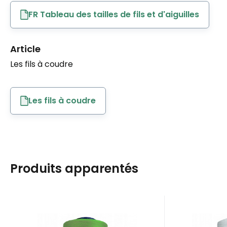
FR Tableau des tailles de fils et d'aiguilles
Article
Les fils à coudre
Les fils à coudre
Produits apparentés
EAN:
Code:
8595721019902
80VIGA0919
EAN:
Cod
En stock
4
pièce
En 