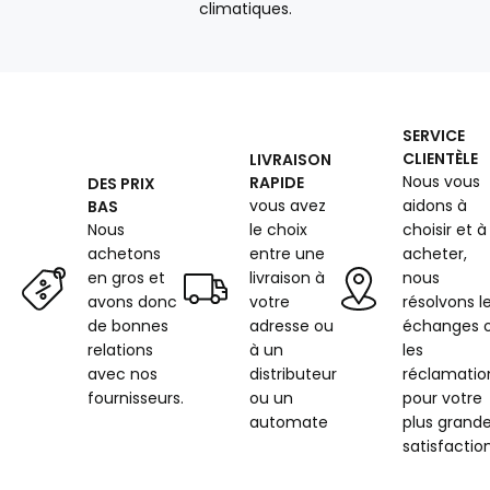
climatiques.
SERVICE
CLIENTÈLE
LIVRAISON
Nous vous
RAPIDE
DES PRIX
vous avez
aidons à
BAS
Nous
le choix
choisir et à
achetons
entre une
acheter,
en gros et
livraison à
nous
avons donc
votre
résolvons l
de bonnes
adresse ou
échanges 
relations
à un
les
avec nos
distributeur
réclamatio
fournisseurs.
ou un
pour votre
automate
plus grand
satisfaction