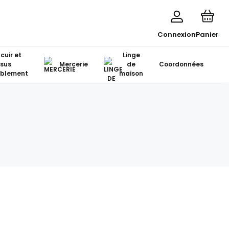
Connexion
Panier
 cuir et
Linge
ssus
Mercerie
de
Coordonnées
blement
maison