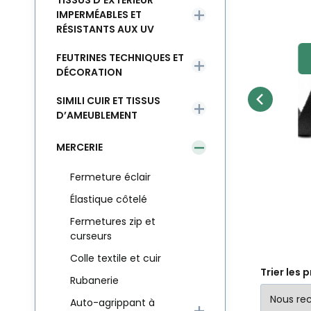
TISSUS D’EXTÉRIEUR
IMPERMÉABLES ET
RÉSISTANTS AUX UV
-
Code du four.:
Code:
EAN:
LEMOVACIBAV10-100
8595721056624
I-TB0-10-101
Co
En stock
89.2
m
1.90
EUR
Biais replié coton 10
B
Comparer
Préféré
FEUTRINES TECHNIQUES ET
mm couleur blanche
DÉTAIL DU PRODUIT
Biais replié coton
Bi
DÉCORATION
SIMILI CUIR ET TISSUS
D’AMEUBLEMENT
MERCERIE
Fermeture éclair
Élastique côtelé
Fermetures zip et
curseurs
Colle textile et cuir
Trier les 
Rubanerie
Auto-agrippant à