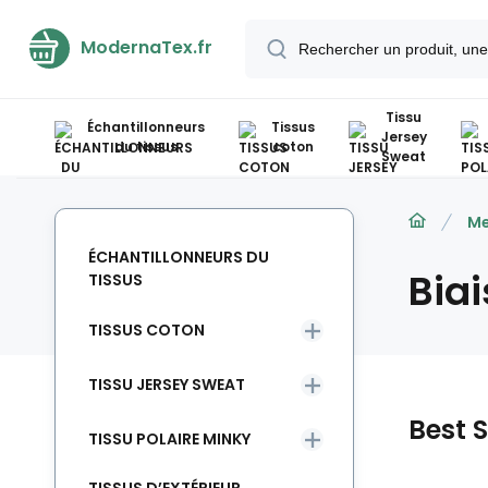
ModernaTex.fr
Tissu
Échantillonneurs
Tissus
Jersey
du tissus
coton
Sweat
Me
ÉCHANTILLONNEURS DU
Biai
TISSUS
TISSUS COTON
TISSU JERSEY SWEAT
Best S
TISSU POLAIRE MINKY