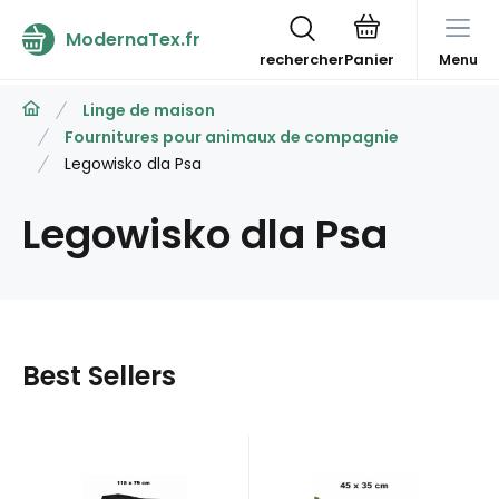
ModernaTex.fr
rechercher
Menu
Linge de maison
Fournitures pour animaux de compagnie
Legowisko dla Psa
Legowisko dla Psa
Best Sellers
Code:
EAN:
ANIMAL-
Code:
EAN:
ANIMAL-
En stock
1
En stock
104