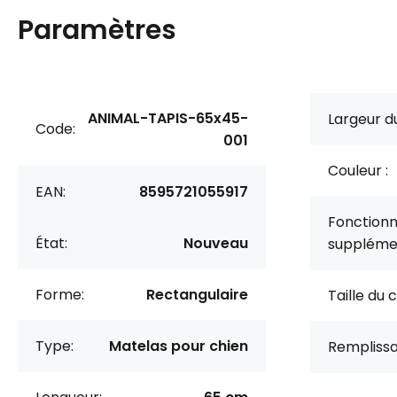
Paramètres
ANIMAL-TAPIS-65x45-
Largeur du
Code:
001
Couleur :
EAN:
8595721055917
Fonctionn
État:
Nouveau
supplémen
Forme:
Rectangulaire
Taille du 
Type:
Matelas pour chien
Remplissa