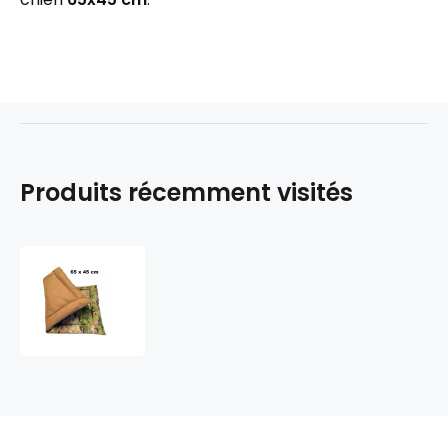
Produits récemment visités
Tapis
pour
chien
65x45
cm
couleur
Beige