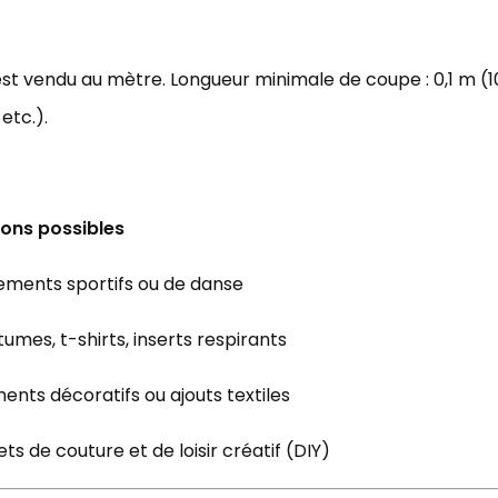
est vendu au mètre. Longueur minimale de coupe : 0,1 m (10 c
 etc.).
ions possibles
ements sportifs ou de danse
umes, t-shirts, inserts respirants
ents décoratifs ou ajouts textiles
ets de couture et de loisir créatif (DIY)