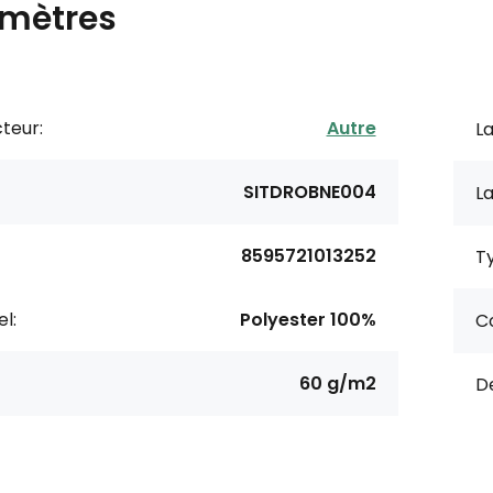
mètres
teur:
Autre
La
SITDROBNE004
La
8595721013252
Ty
l:
Polyester 100%
Co
60 g/m2
De