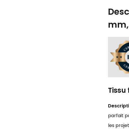
Desc
mm, 
Tissu
Descript
parfait p
les proje