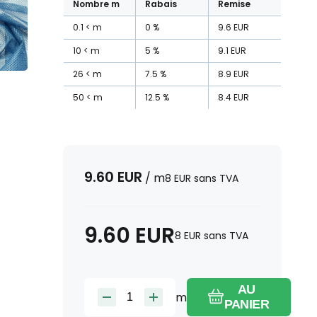
Nombre
m
Rabais
Remise
0.1
m
0
%
9.6
EUR
10
m
5
%
9.1
EUR
26
m
7.5
%
8.9
EUR
50
m
12.5
%
8.4
EUR
9.60
EUR
/
m
8
EUR
sans TVA
9.60
EUR
8
EUR
sans TVA
AU
m
PANIER