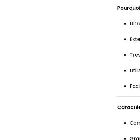
Pourquoi 
Ultr
Exte
Très
Util
Faci
Caractér
Comp
Gra