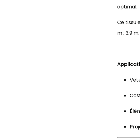
optimal.
Ce tissu 
m ; 3,9 m,
Applicat
Vêt
Cost
Élém
Proj