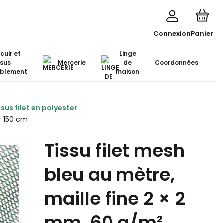
Connexion
Panier
 cuir et
Linge
ssus
Mercerie
de
Coordonnées
blement
maison
ssus filet en polyester
r 150 cm
Tissu filet mesh
bleu au mètre,
maille fine 2 × 2
mm, 60 g/m²,