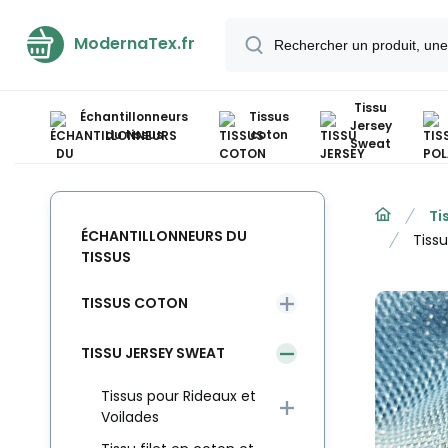
ModernaTex.fr
Tissu
Échantillonneurs
Tissus
Jersey
du tissus
coton
Sweat
Ti
ÉCHANTILLONNEURS DU
Tiss
TISSUS
TISSUS COTON
TISSU JERSEY SWEAT
Tissus pour Rideaux et
Voilades