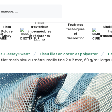
Tissus
Feutrines
Tissu
d’extérieur
Simili
techniques
Polaire
imperméables
ti
et
Minky
et résistants
d’ameu
décoration
aux UV
ssu Jersey Sweat
Tissu filet en coton et polyester
Ti
u filet mesh bleu au mètre, maille fine 2 × 2 mm, 60 g/m², largeu