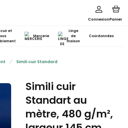
Connexion
Panier
 cuir et
Linge
ssus
Mercerie
de
Coordonnées
blement
maison
ent
Simili cuir Standard
Simili cuir
Standart au
mètre, 480 g/m²,
largeur 145 cm,