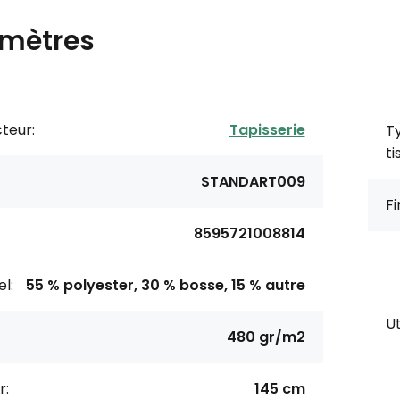
mètres
teur:
Tapisserie
T
ti
STANDART009
Fi
8595721008814
l:
55 % polyester, 30 % bosse, 15 % autre
Ut
480 gr/m2
r:
145 cm