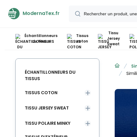
ModernaTex.fr
Tissu
Échantillonneurs
Tissus
Jersey
du tissus
coton
Sweat
Si
ÉCHANTILLONNEURS DU
Simi
TISSUS
TISSUS COTON
TISSU JERSEY SWEAT
TISSU POLAIRE MINKY