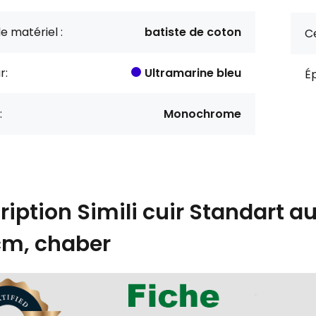
e matériel :
batiste de coton
Ce
r:
Ultramarine bleu
Ép
:
Monochrome
ription
Simili cuir Standart a
cm, chaber