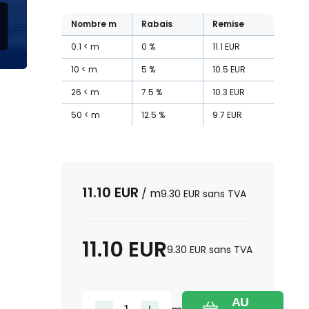
Nombre
m
Rabais
Remise
0.1
m
0
%
11.1
EUR
10
m
5
%
10.5
EUR
26
m
7.5
%
10.3
EUR
50
m
12.5
%
9.7
EUR
11.10
EUR
/
m
9.30
EUR
sans TVA
11.10
EUR
9.30
EUR
sans TVA
AU