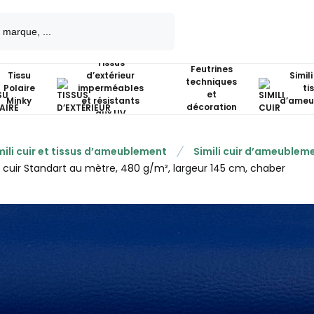
Tissus
Feutrines
Tissu
d’extérieur
Simili
techniques
Polaire
imperméables
ti
et
Minky
et résistants
d’ameu
décoration
aux UV
mili cuir et tissus d’ameublement
Simili cuir d’ameublem
li cuir Standart au mètre, 480 g/m², largeur 145 cm, chaber