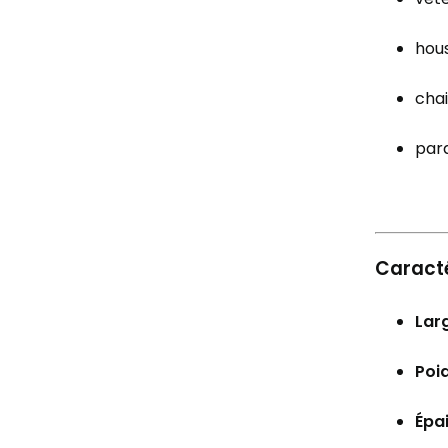
hous
chai
par
Caracté
Larg
Poid
Épai