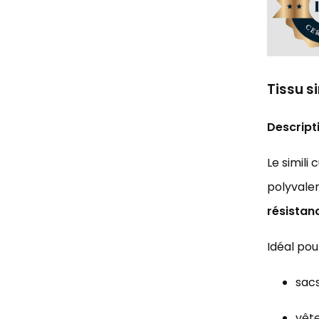
Tissu si
Descript
Le simili
polyvalen
résistan
Idéal pour
sacs
vête