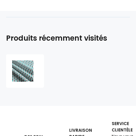
Produits récemment visités
Tissu
coton
au
métre
couleur
blanche
pois
turquoise
et
bleu
SERVICE
22
CLIENTÈLE
LIVRAISON
mm