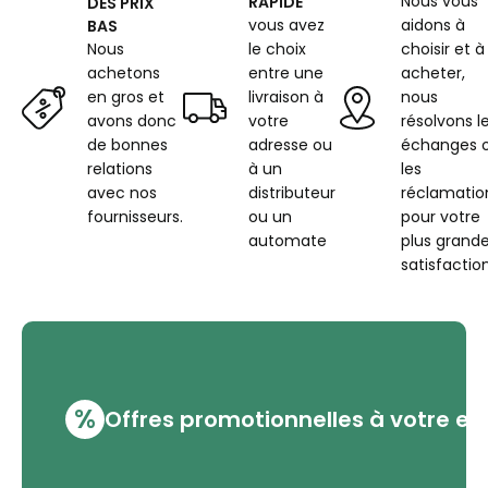
Nous vous
RAPIDE
DES PRIX
vous avez
aidons à
BAS
Nous
le choix
choisir et à
achetons
entre une
acheter,
en gros et
livraison à
nous
avons donc
votre
résolvons l
de bonnes
adresse ou
échanges 
relations
à un
les
avec nos
distributeur
réclamatio
fournisseurs.
ou un
pour votre
automate
plus grand
satisfaction
%
Offres promotionnelles à votre em