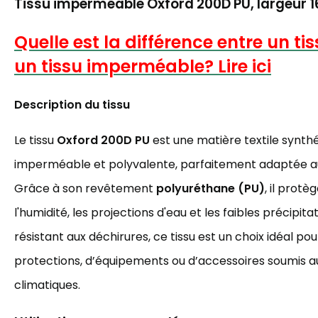
Tissu imperméable Oxford 200D PU, largeur 
Quelle est la différence entre un ti
un tissu imperméable? Lire ici
Description du tissu
Le tissu
Oxford 200D PU
est une matière textile synthé
imperméable et polyvalente, parfaitement adaptée au
Grâce à son revêtement
polyuréthane (PU)
, il prot
l'humidité, les projections d'eau et les faibles précipita
résistant aux déchirures, ce tissu est un choix idéal pou
protections, d’équipements ou d’accessoires soumis a
climatiques.