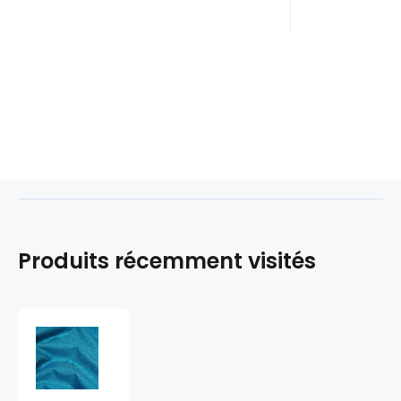
Produits récemment visités
Tissu
imperméable
Oxford
PU,