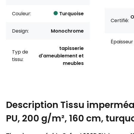
Couleur:
Turquoise
O
Certifié:
Design:
Monochrome
Épaisseur 
tapisserie
Typ de
d'ameublement et
tissu:
meubles
Description
Tissu imperméa
PU, 200 g/m², 160 cm, turqu