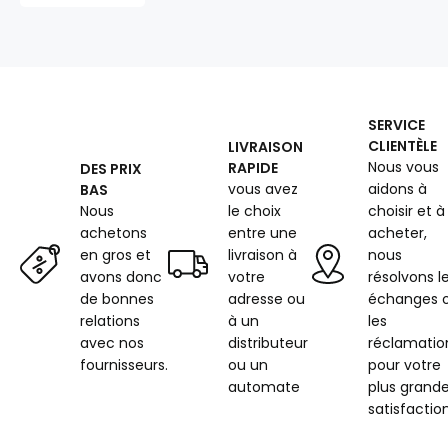
200
g/m²,
160
cm,
turquoise
fonce
SERVICE
CLIENTÈLE
LIVRAISON
Nous vous
RAPIDE
DES PRIX
vous avez
aidons à
BAS
Nous
le choix
choisir et à
achetons
entre une
acheter,
en gros et
livraison à
nous
avons donc
votre
résolvons l
de bonnes
adresse ou
échanges 
relations
à un
les
avec nos
distributeur
réclamatio
fournisseurs.
ou un
pour votre
automate
plus grand
satisfaction