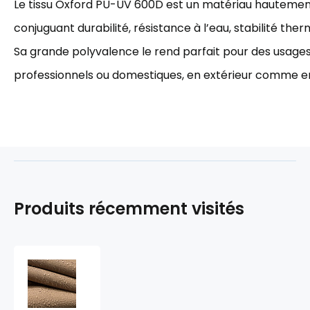
Le tissu Oxford PU-UV 600D est un matériau hauteme
conjuguant durabilité, résistance à l’eau, stabilité the
Sa grande polyvalence le rend parfait pour des usages 
professionnels ou domestiques, en extérieur comme en 
Produits récemment visités
Vodoodpudivá
látka
Ultra