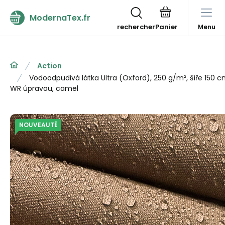
ModernaTex.fr
rechercher
Menu
Action
Vodoodpudivá látka Ultra (Oxford), 250 g/m², šíře 150 
WR úpravou, camel
NOUVEAUTÉ