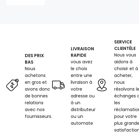
(Oxford),
250
g/m²,
šíře
150
cm
X
SERVICE
0,5M,
CLIENTÈLE
LIVRAISON
s
Nous vous
RAPIDE
DES PRIX
UV
vous avez
aidons à
BAS
ochranou
a
Nous
le choix
choisir et à
WR
achetons
entre une
acheter,
úpravou,
en gros et
livraison à
nous
camel
avons donc
votre
résolvons l
de bonnes
adresse ou
échanges 
relations
à un
les
avec nos
distributeur
réclamatio
fournisseurs.
ou un
pour votre
automate
plus grand
satisfaction