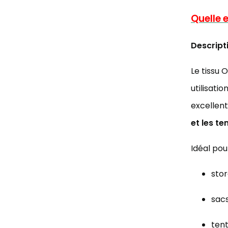
Quelle e
Descript
Le tissu 
utilisati
excellen
et les t
Idéal pour
stor
sacs
tent