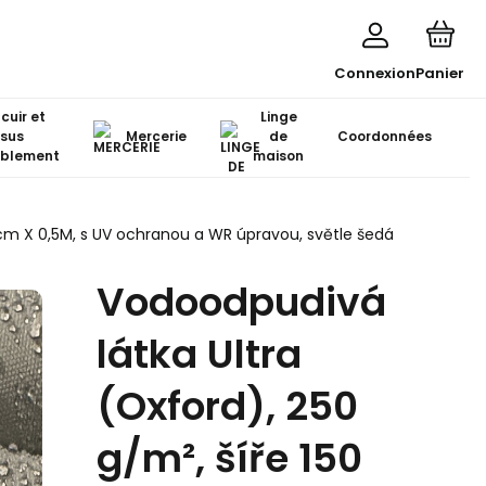
Connexion
Panier
 cuir et
Linge
ssus
Mercerie
de
Coordonnées
blement
maison
 cm X 0,5M, s UV ochranou a WR úpravou, světle šedá
Vodoodpudivá
látka Ultra
(Oxford), 250
g/m², šíře 150