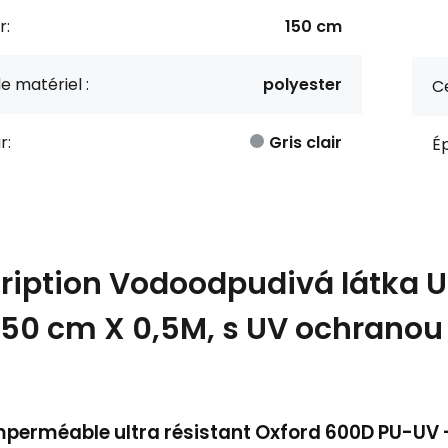
r:
150 cm
e matériel :
polyester
Ce
r:
Gris clair
Ép
ription
Vodoodpudivá látka Ul
 150 cm X 0,5M, s UV ochranou
á
mperméable ultra résistant Oxford 600D PU-UV 