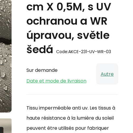
cm X 0,5M, s UV
ochranou a WR
úpravou, světle
šedá
Code:
AKCE-231-UV-WR-03
Sur demande
Autre
Date et mode de livraison
Tissu imperméable anti uv. Les tissus à
haute résistance à la lumière du soleil
peuvent être utilisés pour fabriquer