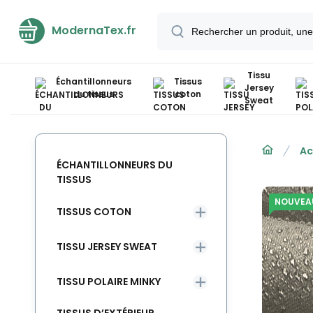
ModernaTex.fr
Tissu
Échantillonneurs
Tissus
Jersey
du tissus
coton
Sweat
Ac
ÉCHANTILLONNEURS DU
TISSUS
NOUVEA
TISSUS COTON
TISSU JERSEY SWEAT
TISSU POLAIRE MINKY