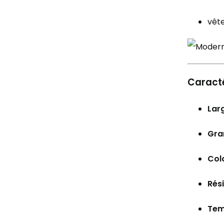
vête
Caracté
Larg
Gra
Col
Rés
Temp