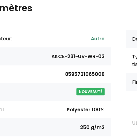
mètres
teur:
Autre
De
AKCE-231-UV-WR-03
T
ti
8595721065008
Fi
NOUVEAUTÉ
l:
Polyester 100%
Ut
250 g/m2