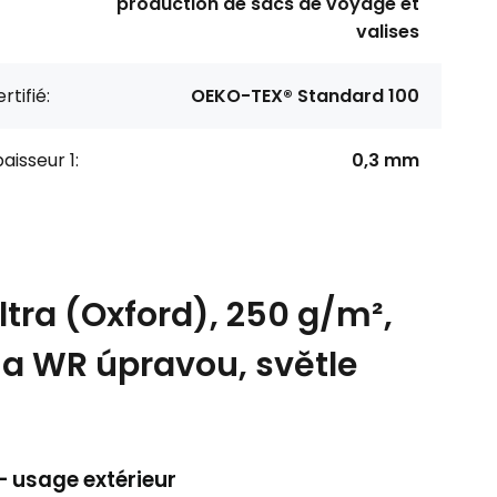
production de sacs de voyage et
valises
rtifié:
OEKO-TEX® Standard 100
aisseur 1:
0,3 mm
tra (Oxford), 250 g/m²,
 a WR úpravou, světle
– usage extérieur