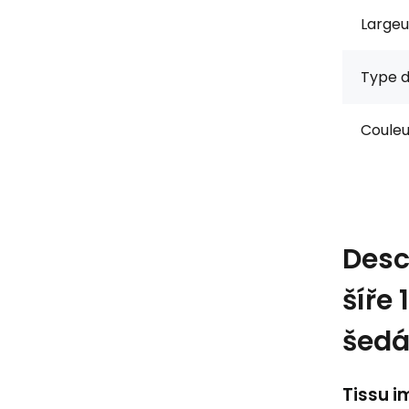
Largeu
Type d
Couleu
Desc
šíře
šed
Tissu i