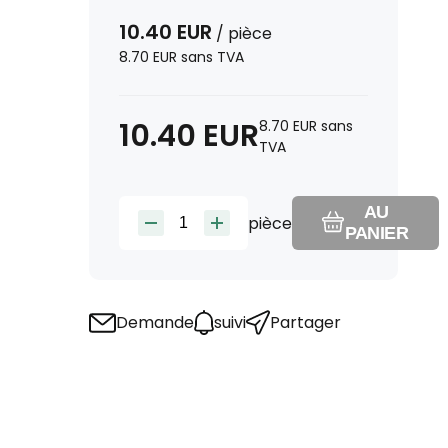
10.40
EUR
/
pièce
8.70
EUR
sans TVA
10.40
EUR
8.70
EUR
sans
TVA
AU
pièce
PANIER
Demande
suivi
Partager