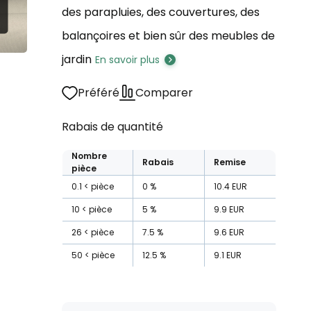
des parapluies, des couvertures, des
balançoires et bien sûr des meubles de
jardin
En savoir plus
Préféré
Comparer
Rabais de quantité
Nombre
Rabais
Remise
pièce
0.1
pièce
0
%
10.4
EUR
10
pièce
5
%
9.9
EUR
26
pièce
7.5
%
9.6
EUR
50
pièce
12.5
%
9.1
EUR