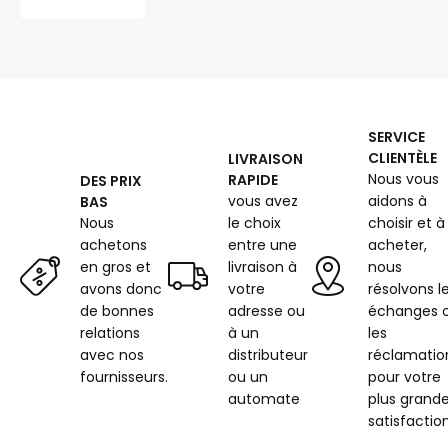
protection
UV
et
traitement
déperlant,
260
g/m²,
SERVICE
largeur
CLIENTÈLE
LIVRAISON
160
Nous vous
RAPIDE
DES PRIX
cm,
vous avez
aidons à
BAS
Ultramarine
Bleu
Nous
le choix
choisir et à
achetons
entre une
acheter,
en gros et
livraison à
nous
avons donc
votre
résolvons l
de bonnes
adresse ou
échanges 
relations
à un
les
avec nos
distributeur
réclamatio
fournisseurs.
ou un
pour votre
automate
plus grand
satisfaction