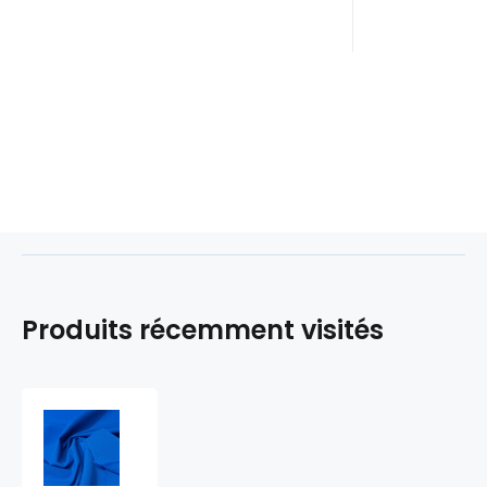
Produits récemment visités
Tissu
imperméable
avec