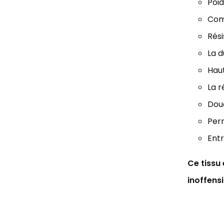
Poid
Comp
Rési
La d
Haut
La r
Douc
Perm
Entr
Ce tissu
inoffens