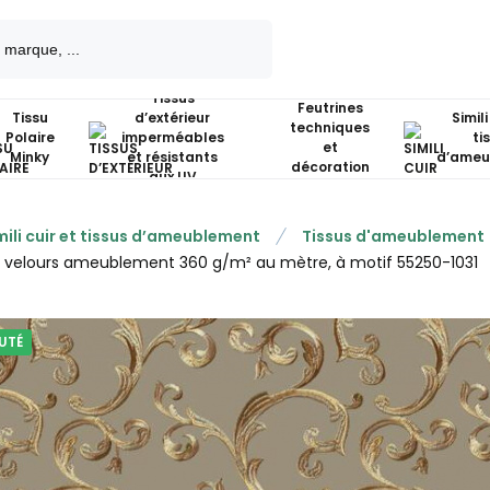
Tissus
Feutrines
Tissu
d’extérieur
Simili
techniques
Polaire
imperméables
ti
et
Minky
et résistants
d’ameu
décoration
aux UV
mili cuir et tissus d’ameublement
Tissus d'ameublement
u velours ameublement 360 g/m² au mètre, à motif 55250-1031
UTÉ