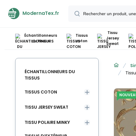
ModernaTex.fr
Tissu
Échantillonneurs
Tissus
Jersey
du tissus
coton
Sweat
Si
ÉCHANTILLONNEURS DU
Tiss
TISSUS
TISSUS COTON
NOUVEA
TISSU JERSEY SWEAT
TISSU POLAIRE MINKY