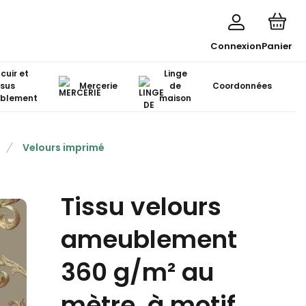
Connexion
Panier
 cuir et
Linge
ssus
Mercerie
de
Coordonnées
blement
maison
Velours imprimé
Tissu velours
ameublement
360 g/m² au
mètre, à motif