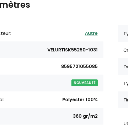
mètres
teur:
Autre
Ty
VELURTISK55250-1031
Co
8595721055085
De
Ty
NOUVEAUTÉ
l:
Polyester 100%
Fi
360 gr/m2
Ut