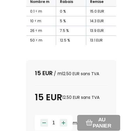
Nombre
m
Rabais
Remise
0.1
m
0
%
15.0
EUR
10
m
5
%
14.3
EUR
26
m
7.5
%
13.9
EUR
50
m
12.5
%
13.1
EUR
15
EUR
/
m
12.50
EUR
sans TVA
15
EUR
12.50
EUR
sans TVA
AU
m
PANIER