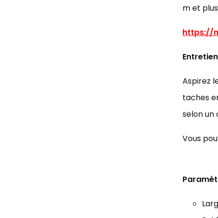
m et plus
https:/
Entretien
Aspirez l
taches en
selon un
Vous pouv
Paramèt
Larg