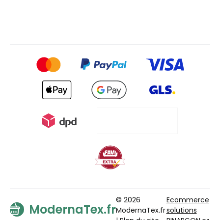
© 2026
Ecommerce
ModernaTex.fr
ModernaTex.fr
solutions