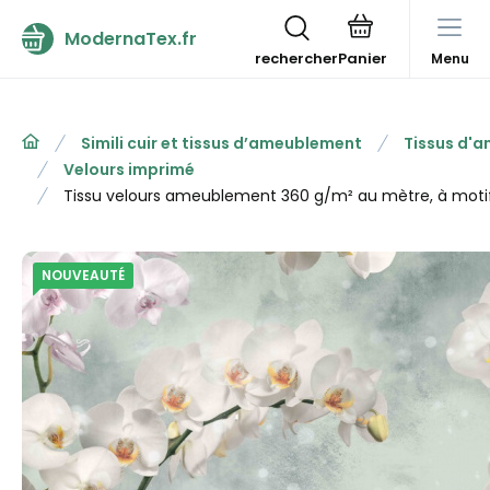
ModernaTex.fr
rechercher
Menu
Simili cuir et tissus d’ameublement
Tissus d'
Velours imprimé
Tissu velours ameublement 360 g/m² au mètre, à moti
NOUVEAUTÉ