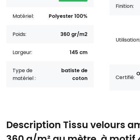
Finition:
Matériel:
Polyester 100%
Poids:
360 gr/m2
Utilisation
Largeur:
145 cm
Type de
batiste de
O
Certifié:
matériel :
coton
Description
Tissu velours 
360 g/m² au mètre, à motif