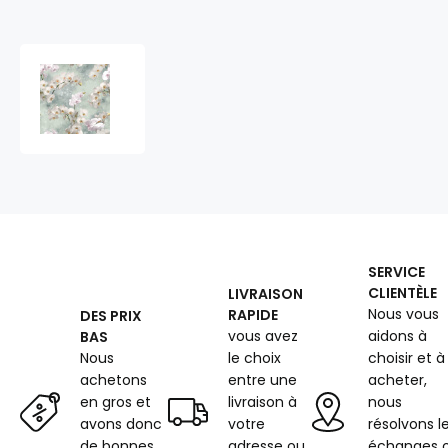
Tissu
velours
ameublement
360
g/m²
au
mètre,
à
motif
410564-
SERVICE
107
CLIENTÈLE
LIVRAISON
Nous vous
RAPIDE
DES PRIX
vous avez
aidons à
BAS
Nous
le choix
choisir et à
achetons
entre une
acheter,
en gros et
livraison à
nous
avons donc
votre
résolvons l
de bonnes
adresse ou
échanges 