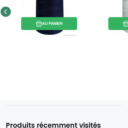
5000m couleur
couleu
graphite 1125
Comparer
Préféré
AU PANIER
Produits récemment visités