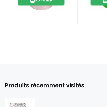
AU PANIER
Produits récemment visités
Tissu