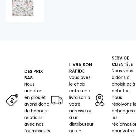
en
coton
au
mètre,
125
g/m²,
largeur
160
cm,
SERVICE
imprimé
CLIENTÈLE
LIVRAISON
à
Nous vous
RAPIDE
DES PRIX
pivoine
vous avez
aidons à
BAS
sur
fond
Nous
le choix
choisir et à
blanc
achetons
entre une
acheter,
en gros et
livraison à
nous
avons donc
votre
résolvons l
de bonnes
adresse ou
échanges 
relations
à un
les
avec nos
distributeur
réclamatio
fournisseurs.
ou un
pour votre