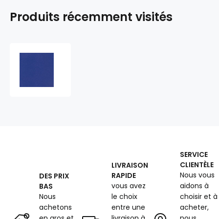
Produits récemment visités
Simili
cuir
MARINA
au
mètre,
600
g/m²,
largeur
145
cm,
SERVICE
bleu
CLIENTÈLE
LIVRAISON
Nous vous
RAPIDE
DES PRIX
vous avez
aidons à
BAS
Nous
le choix
choisir et à
achetons
entre une
acheter,
en gros et
livraison à
nous