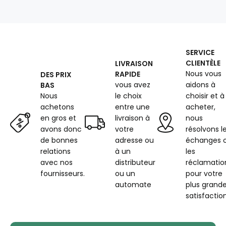
125
g/m²,
largeur
160
cm,
SERVICE
imprimé
CLIENTÈLE
LIVRAISON
à
Nous vous
RAPIDE
DES PRIX
fleurs
vous avez
aidons à
BAS
bleues
Nous
le choix
choisir et à
achetons
entre une
acheter,
en gros et
livraison à
nous
avons donc
votre
résolvons l
de bonnes
adresse ou
échanges 
relations
à un
les
avec nos
distributeur
réclamatio
fournisseurs.
ou un
pour votre
automate
plus grand
satisfaction