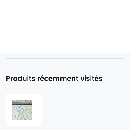
Produits récemment visités
Tissu
en
coton
au
mètre,