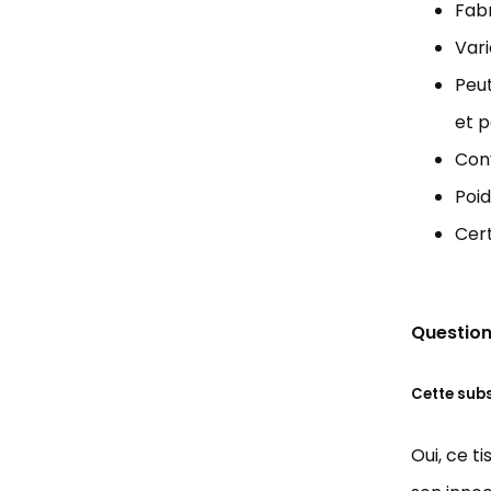
Fabr
Vari
Peut
et p
Conv
Poid
Cert
Question
Cette sub
Oui, ce t