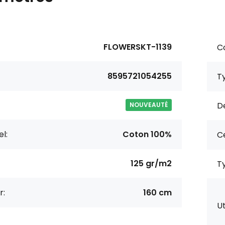
FLOWERSKT-1139
Co
8595721054255
Ty
De
NOUVEAUTÉ
l:
Coton 100%
Ce
125 gr/m2
Ty
r:
160 cm
Ut