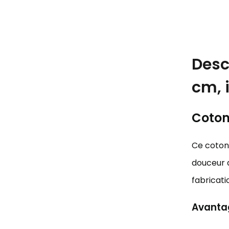
Desc
cm, 
Coton 
Ce coton 
douceur d
fabricati
Avantag