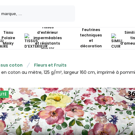
Tissus
Feutrines
Tissu
d’extérieur
Simili
techniques
Polaire
imperméables
ti
et
Minky
et résistants
d’ameu
décoration
aux UV
ssus coton
Fleurs et Fruits
u en coton au mètre, 125 g/m², largeur 160 cm, imprimé à pommi
UTÉ