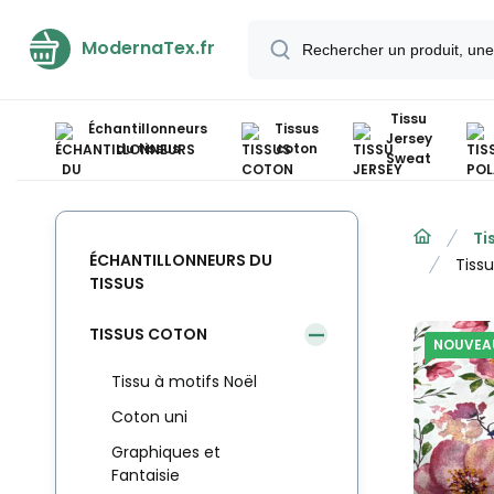
ModernaTex.fr
Tissu
Échantillonneurs
Tissus
Jersey
du tissus
coton
Sweat
Ti
ÉCHANTILLONNEURS DU
Tiss
TISSUS
TISSUS COTON
NOUVEA
Tissu à motifs Noël
Coton uni
Graphiques et
Fantaisie