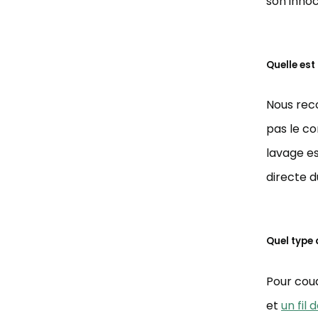
son innoc
Quelle est
Nous reco
pas le c
lavage es
directe du
Quel type d
Pour coud
et
un fil