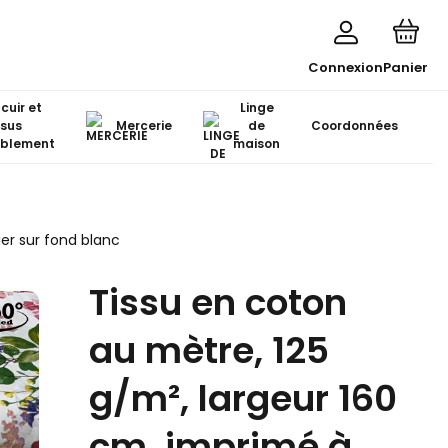
Connexion
Panier
 cuir et
Linge
ssus
Mercerie
de
Coordonnées
blement
maison
er sur fond blanc
Tissu en coton
au mètre, 125
g/m², largeur 160
cm, imprimé à