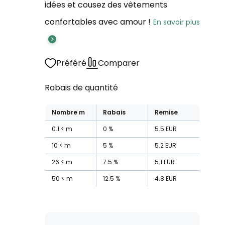
idées et cousez des vêtements
confortables avec amour !
En savoir plus
Préféré
Comparer
Rabais de quantité
Nombre
m
Rabais
Remise
0.1
m
0
%
5.5
EUR
10
m
5
%
5.2
EUR
26
m
7.5
%
5.1
EUR
50
m
12.5
%
4.8
EUR