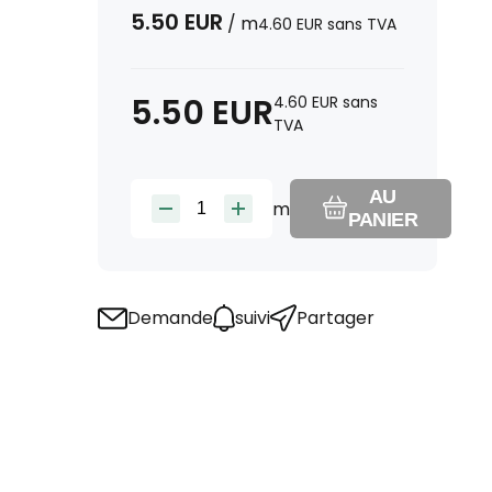
5.50
EUR
/
m
4.60
EUR
sans TVA
5.50
EUR
4.60
EUR
sans
TVA
AU
m
PANIER
Demande
suivi
Partager