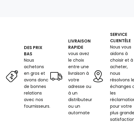
hydrofuge
au
mètre,
500
g/m²,
largeur
SERVICE
140
CLIENTÈLE
LIVRAISON
cm,
Nous vous
RAPIDE
DES PRIX
Gray
vous avez
aidons à
BAS
Nous
le choix
choisir et à
achetons
entre une
acheter,
en gros et
livraison à
nous
avons donc
votre
résolvons l
de bonnes
adresse ou
échanges 
relations
à un
les
avec nos
distributeur
réclamatio
fournisseurs.
ou un
pour votre
automate
plus grand
satisfaction