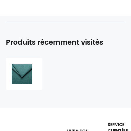
Produits récemment visités
Tissu
d'ameublement
structurel
Como,
Aqua
SERVICE
CLIENTÈLE
LIVRAISON