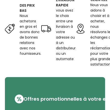
Nous vous
RAPIDE
DES PRIX
vous avez
aidons à
BAS
Nous
le choix
choisir et à
achetons
entre une
acheter,
en gros et
livraison à
nous
avons donc
votre
résolvons l
de bonnes
adresse ou
échanges 
relations
à un
les
avec nos
distributeur
réclamatio
fournisseurs.
ou un
pour votre
automate
plus grand
satisfaction
%
Offres promotionnelles à votre em