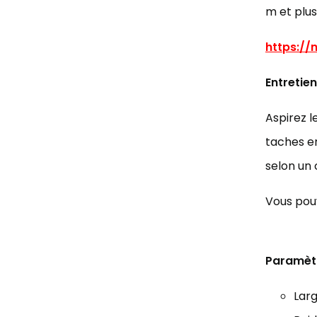
m et plus
https:/
Entretien
Aspirez l
taches en
selon un
Vous pouv
Paramèt
Larg