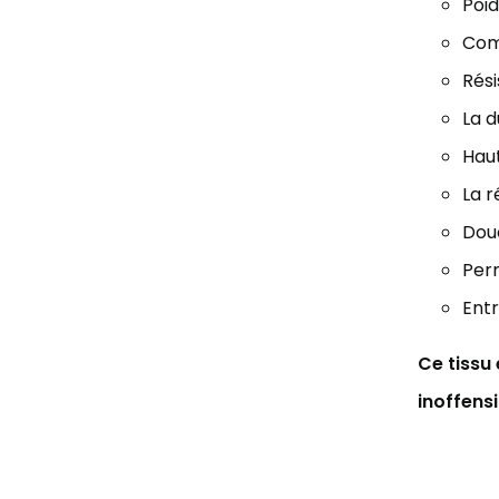
Poid
Comp
Rési
La d
Haut
La r
Douc
Perm
Entr
Ce tissu
inoffens