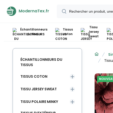
ModernaTex.fr
Tissu
Échantillonneurs
Tissus
Jersey
du tissus
coton
Sweat
Si
ÉCHANTILLONNEURS DU
Tiss
TISSUS
TISSUS COTON
NOUVEA
TISSU JERSEY SWEAT
TISSU POLAIRE MINKY