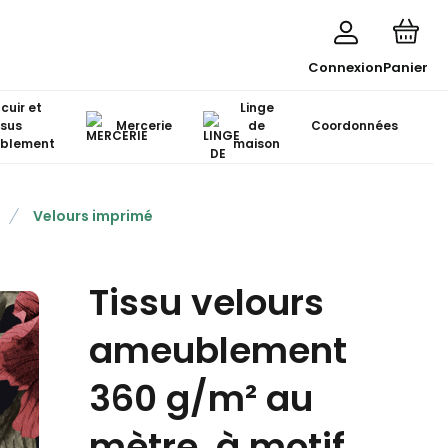
Connexion
Panier
 cuir et
Linge
ssus
Mercerie
de
Coordonnées
blement
maison
Velours imprimé
Tissu velours
ameublement
360 g/m² au
mètre, à motif