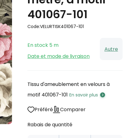
401067-101
Code:
VELURTISK401067-101
En stock
5
m
Autre
Date et mode de livraison
Tissu d'ameublement en velours à
motif 401067-101
En savoir plus
Préféré
Comparer
Rabais de quantité