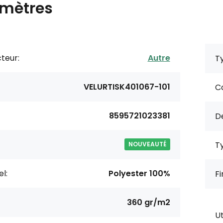
mètres
teur:
Autre
Ty
VELURTISK401067-101
Co
8595721023381
De
Ty
NOUVEAUTÉ
l:
Polyester 100%
Fi
360 gr/m2
Ut