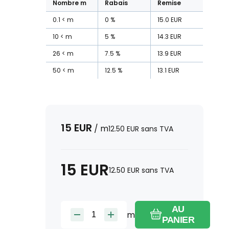
Nombre
m
Rabais
Remise
0.1
m
0
%
15.0
EUR
10
m
5
%
14.3
EUR
26
m
7.5
%
13.9
EUR
50
m
12.5
%
13.1
EUR
15
EUR
/
m
12.50
EUR
sans TVA
15
EUR
12.50
EUR
sans TVA
AU
m
PANIER