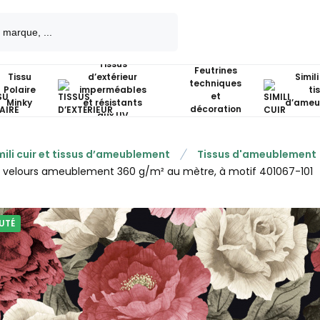
Tissus
Feutrines
Tissu
d’extérieur
Simili
techniques
Polaire
imperméables
ti
et
Minky
et résistants
d’ameu
décoration
aux UV
mili cuir et tissus d’ameublement
Tissus d'ameublement
u velours ameublement 360 g/m² au mètre, à motif 401067-101
UTÉ