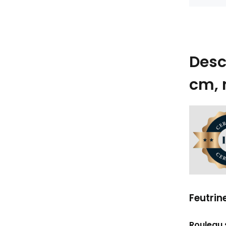
Desc
cm, 
Feutrin
Rouleau 