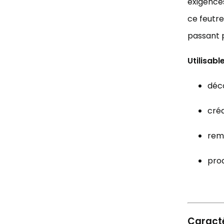
exigences
ce feutre
passant p
Utilisabl
déco
créa
remb
prod
Caracté