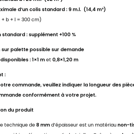
ximale d’un colis standard :
9 m.l.
(14,4 m²)
b + b + l = 300 cm)
n standard :
supplément
+100 %
 sur palette
possible sur demande
disponibles :
1×1 m
et
0,8×1,20 m
t :
votre commande, veuillez indiquer la longueur des pièc
ommande conformément à votre projet.
ion du produit
ne technique de
8 mm
d’épaisseur est un matériau
non-ti