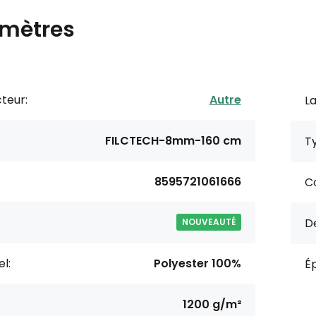
mètres
teur:
Autre
La
FILCTECH-8mm-160 cm
Ty
8595721061666
Co
De
NOUVEAUTÉ
l:
Polyester 100%
Ép
1200 g/m²