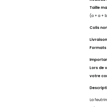
Taille ma
(a + a + 
Colis no
Livraison
Formats 
Importan
Lors de 
votre c
Descript
La feutri