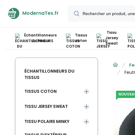
ModernaTex.fr
Tissu
Échantillonneurs
Tissus
Jersey
du tissus
coton
Sweat
Fe
ÉCHANTILLONNEURS DU
Feut
TISSUS
TISSUS COTON
NOUVEA
TISSU JERSEY SWEAT
TISSU POLAIRE MINKY