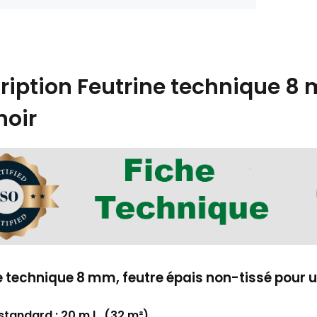
ription
Feutrine technique 8 
noir
e technique 8 mm, feutre épais non-tissé pour 
standard :
20 m.l.
(32 m²)