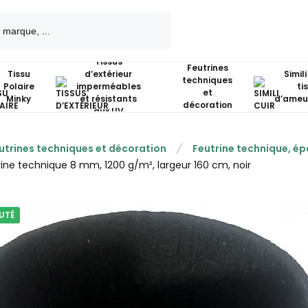
Tissus
Feutrines
Tissu
d’extérieur
Simili
techniques
Polaire
imperméables
ti
et
Minky
et résistants
d’ameu
décoration
aux UV
utrines techniques et décoration
Feutrine technique, é
rine technique 8 mm, 1200 g/m², largeur 160 cm, noir
UTÉ