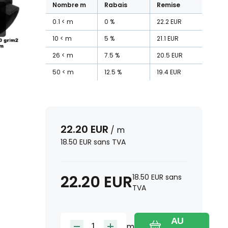
Nombre
m
Rabais
Remise
0.1
m
0
%
22.2
EUR
10
m
5
%
21.1
EUR
26
m
7.5
%
20.5
EUR
50
m
12.5
%
19.4
EUR
22.20
EUR
/
m
18.50
EUR
sans TVA
22.20
EUR
18.50
EUR
sans
TVA
AU
m