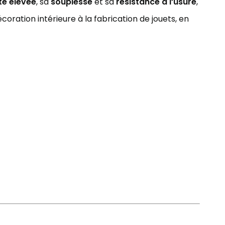
té élevée
, sa
souplesse
et sa
résistance à l’usure
,
coration intérieure à la fabrication de jouets, en