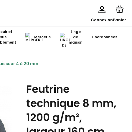
Connexion
Panier
 cuir et
Linge
ssus
Mercerie
de
Coordonnées
blement
maison
paisseur 4 à 20 mm
Feutrine
technique 8 mm,
1200 g/m²,
largeur 160 cm,