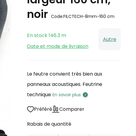
noir
Code:
FILCTECH-8mm-160 cm
En stock
146.3
m
Autre
Date et mode de livraison
Le feutre convient très bien aux
panneaux acoustiques. Feutrine
technique
En savoir plus
Préféré
Comparer
Rabais de quantité