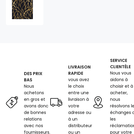
Tissu
velours
ameublement
360
g/m²
au
mètre,
à
motif
390358-
SERVICE
102
CLIENTÈLE
LIVRAISON
couleur
Nous vous
RAPIDE
DES PRIX
gris
vous avez
aidons à
BAS
fonce
Nous
le choix
choisir et à
achetons
entre une
acheter,
en gros et
livraison à
nous
avons donc
votre
résolvons l
de bonnes
adresse ou
échanges 
relations
à un
les
avec nos
distributeur
réclamatio
fournisseurs.
ou un
pour votre