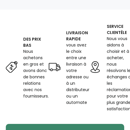
largeur
150
cm,
orange
SERVICE
CLIENTÈLE
LIVRAISON
Nous vous
RAPIDE
DES PRIX
vous avez
aidons à
BAS
Nous
le choix
choisir et à
achetons
entre une
acheter,
en gros et
livraison à
nous
avons donc
votre
résolvons l
de bonnes
adresse ou
échanges 
relations
à un
les
avec nos
distributeur
réclamatio
fournisseurs.
ou un
pour votre
automate
plus grand
satisfaction