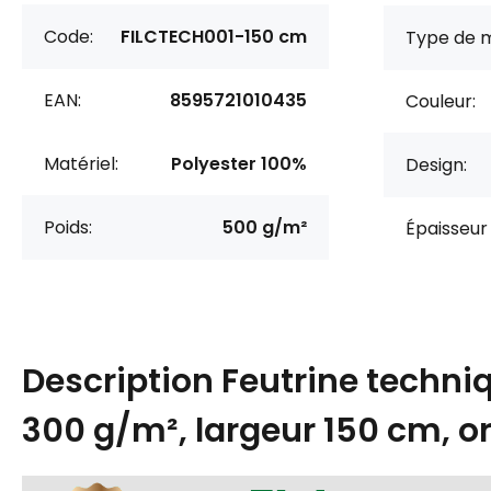
Code:
FILCTECH001-150 cm
Type de m
EAN:
8595721010435
Couleur:
Matériel:
Polyester 100%
Design:
Poids:
500 g/m²
Épaisseur 
Description
Feutrine techni
300 g/m², largeur 150 cm, o