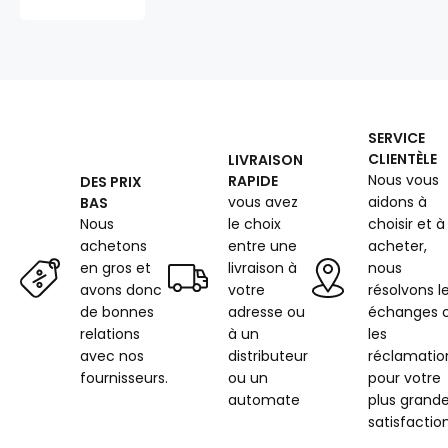
métre
imprimé
Dinosaures
noir
et
violet
SERVICE
CLIENTÈLE
LIVRAISON
Nous vous
RAPIDE
DES PRIX
vous avez
aidons à
BAS
Nous
le choix
choisir et à
achetons
entre une
acheter,
en gros et
livraison à
nous
avons donc
votre
résolvons l
de bonnes
adresse ou
échanges 
relations
à un
les
avec nos
distributeur
réclamatio
fournisseurs.
ou un
pour votre
automate
plus grand
satisfaction