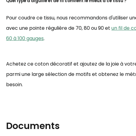
Quel type d'aiguille et de fil convient le mieux à ce tissu ?
Pour coudre ce tissu, nous recommandons d'utiliser une 
avec une pointe régulière de 70, 80 ou 90 et
un fil de 
60 à 100 gauges
.
Achetez ce coton décoratif et ajoutez de la joie à votre
parmi une large sélection de motifs et obtenez le mé
besoin.
Documents