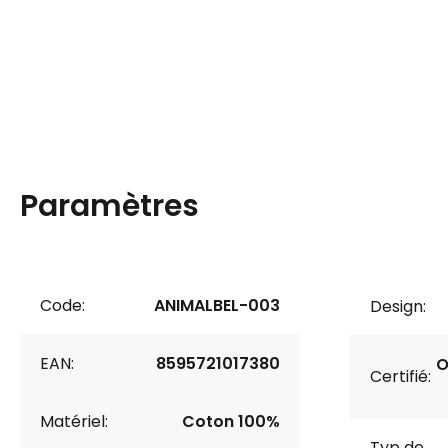
Paramètres
Code:
ANIMALBEL-003
Design:
EAN:
8595721017380
O
Certifié:
Matériel:
Coton 100%
Typ de