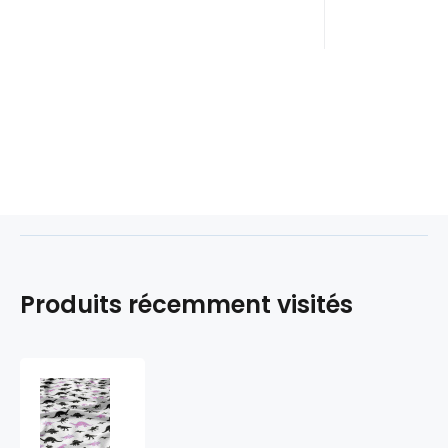
Produits récemment visités
Tissu
coton
au