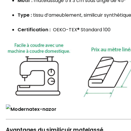
Motif :
matelassage 5 x 3 cm sous angle de 45°
Type :
tissu d’ameublement, similicuir synthétiqu
Certification :
OEKO-TEX® Standard 100
Avantages du similicuir matelassé