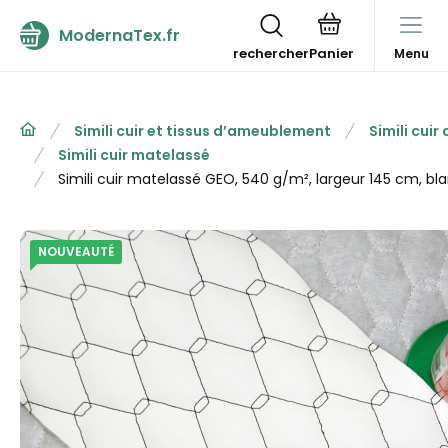
ModernaTex.fr
rechercher
Menu
Simili cuir et tissus d’ameublement
Simili cui
Simili cuir matelassé
Simili cuir matelassé GEO, 540 g/m², largeur 145 cm, blan
NOUVEAUTÉ