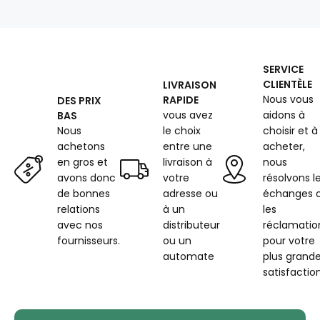
g/m²,
largeur
145
cm,
blanc
SERVICE
avec
CLIENTÈLE
LIVRAISON
fil
Nous vous
RAPIDE
DES PRIX
noir
vous avez
aidons à
BAS
Nous
le choix
choisir et à
achetons
entre une
acheter,
en gros et
livraison à
nous
avons donc
votre
résolvons l
de bonnes
adresse ou
échanges 
relations
à un
les
avec nos
distributeur
réclamatio
fournisseurs.
ou un
pour votre
automate
plus grand
satisfaction