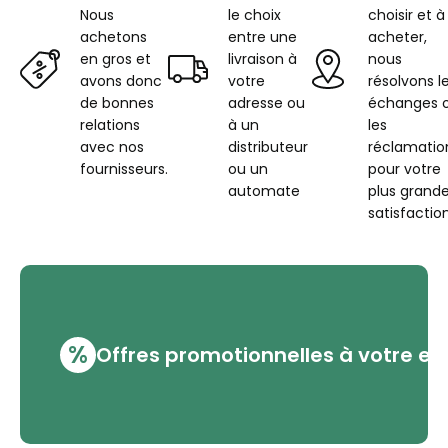
Nous
le choix
choisir et à
achetons
entre une
acheter,
en gros et
livraison à
nous
avons donc
votre
résolvons l
de bonnes
adresse ou
échanges 
relations
à un
les
avec nos
distributeur
réclamatio
fournisseurs.
ou un
pour votre
automate
plus grand
satisfaction
%
Offres promotionnelles à votre em