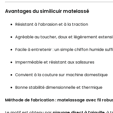
Avantages du similicuir matelassé
Résistant à l’abrasion et à la traction
Agréable au toucher, doux et légèrement extensi
Facile à entretenir : un simple chiffon humide suffi
Imperméable et résistant aux salissures
Convient à la couture sur machine domestique
Bonne stabilité dimensionnelle et thermique
Méthode de fabrication : matelassage avec fil robu
Le motif est obtenu par
piquage direct à l’aiguille
, à 