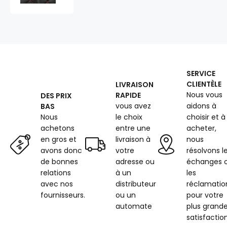
5X5
cm,
540
g/m²,
largeur
145
cm,
SERVICE
noir
CLIENTÈLE
LIVRAISON
avec
Nous vous
RAPIDE
DES PRIX
fil
vous avez
aidons à
BAS
rouge
Nous
le choix
choisir et à
achetons
entre une
acheter,
en gros et
livraison à
nous
avons donc
votre
résolvons l
de bonnes
adresse ou
échanges 
relations
à un
les
avec nos
distributeur
réclamatio
fournisseurs.
ou un
pour votre
automate
plus grand
satisfaction