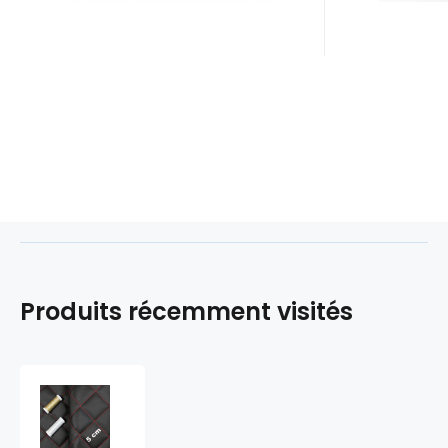
Produits récemment visités
Simili
cuir
matelassé