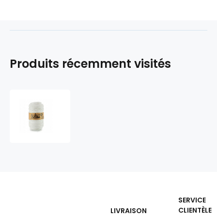
Produits récemment visités
Cordons
tressé
coton
5
mm,
100
m,
couleur
blanche
010
SERVICE
CLIENTÈLE
LIVRAISON