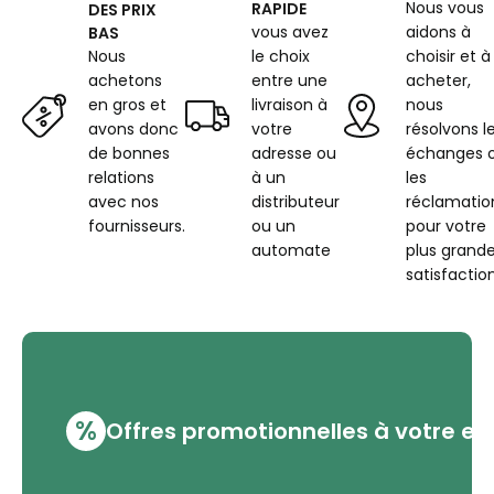
Nous vous
RAPIDE
DES PRIX
vous avez
aidons à
BAS
Nous
le choix
choisir et à
achetons
entre une
acheter,
en gros et
livraison à
nous
avons donc
votre
résolvons l
de bonnes
adresse ou
échanges 
relations
à un
les
avec nos
distributeur
réclamatio
fournisseurs.
ou un
pour votre
automate
plus grand
satisfaction
%
Offres promotionnelles à votre em