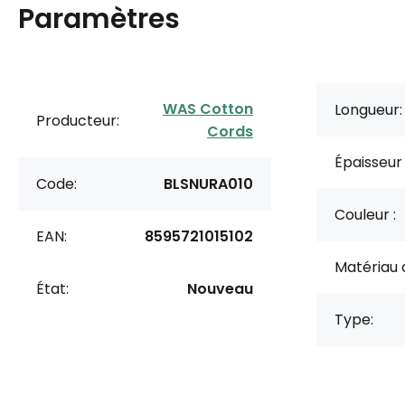
Paramètres
WAS Cotton
Longueur:
Producteur:
Cords
Épaisseur
Code:
BLSNURA010
Couleur :
EAN:
8595721015102
Matériau 
État:
Nouveau
Type: