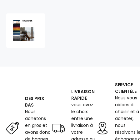
Échantillonneur
du
tissus
velours
Salvador
Pet
Proof
SERVICE
CLIENTÈLE
LIVRAISON
Nous vous
RAPIDE
DES PRIX
vous avez
aidons à
BAS
Nous
le choix
choisir et à
achetons
entre une
acheter,
en gros et
livraison à
nous
avons donc
votre
résolvons l
de bonnes
adresse ou
échanges 