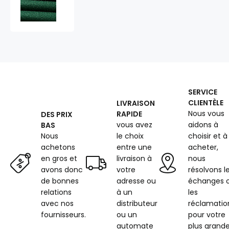
látka
Ultra
(Oxford),
250
g/m²,
šíře
150
cm
X
SERVICE
0,5M,
CLIENTÈLE
LIVRAISON
s
Nous vous
RAPIDE
DES PRIX
UV
vous avez
aidons à
BAS
ochranou
a
Nous
le choix
choisir et à
WR
achetons
entre une
acheter,
úpravou,
en gros et
livraison à
nous
smaragdová
avons donc
votre
résolvons l
de bonnes
adresse ou
échanges 
relations
à un
les
avec nos
distributeur
réclamatio
fournisseurs.
ou un
pour votre
automate
plus grand