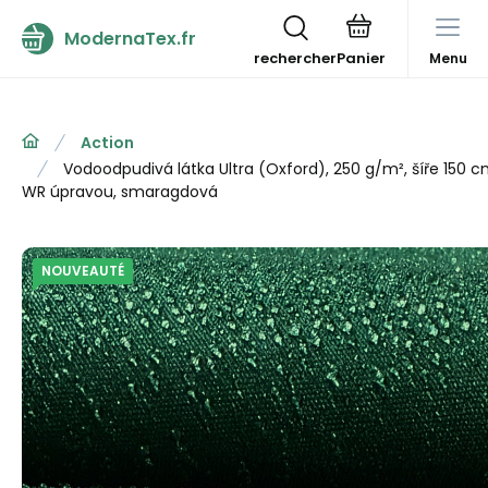
ModernaTex.fr
rechercher
Menu
Action
Vodoodpudivá látka Ultra (Oxford), 250 g/m², šíře 150 
WR úpravou, smaragdová
NOUVEAUTÉ