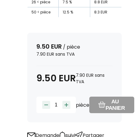
26
pièce
7.5
%
8.8
EUR
50
pièce
12.5
%
8.3
EUR
9.50
EUR
/
pièce
7.90
EUR
sans TVA
9.50
EUR
7.90
EUR
sans
TVA
AU
pièce
PANIER
Demande
suivi
Partager