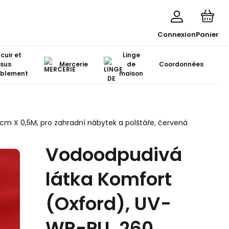
Connexion
Panier
 cuir et
Linge
ssus
Mercerie
de
Coordonnées
blement
maison
cm X 0,5M, pro zahradní nábytek a polštáře, červená
Vodoodpudivá
látka Komfort
(Oxford), UV-
WR-PU, 260