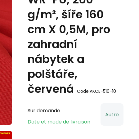
g/m², šíře 160
cm X 0,5M, pro
zahradní
nábytek a
polštáře,
červená
Code:
AKCE-510-10
Sur demande
Autre
Date et mode de livraison