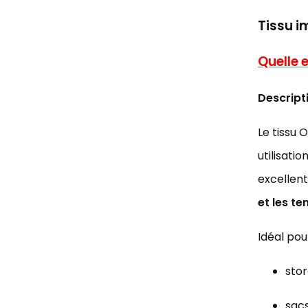
Tissu i
Quelle e
Descript
Le tissu 
utilisati
excellen
et les t
Idéal pour
stor
sacs