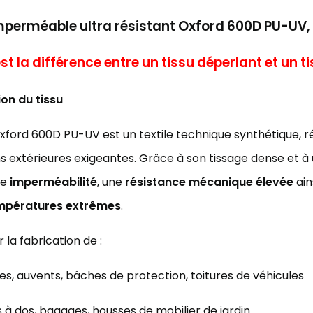
mperméable ultra résistant Oxford 600D PU-UV,
st la différence entre un tissu déperlant et un t
ion du tissu
Oxford 600D PU-UV est un textile technique synthétique, ré
ons extérieures exigeantes. Grâce à son tissage dense et à
te
imperméabilité
, une
résistance mécanique élevée
ain
empératures extrêmes
.
 la fabrication de :
es, auvents, bâches de protection, toitures de véhicules
 à dos, bagages, housses de mobilier de jardin