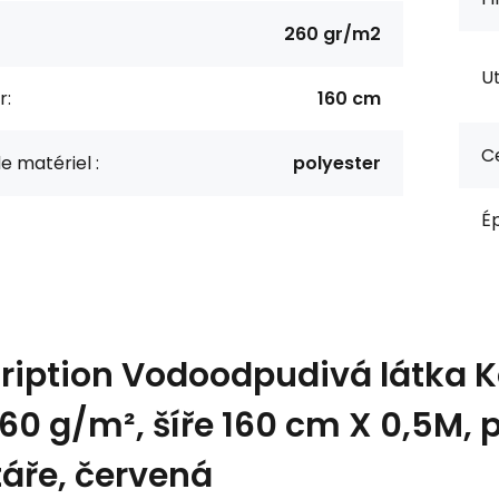
260 gr/m2
Ut
r:
160 cm
Ce
e matériel :
polyester
Ép
ription
Vodoodpudivá látka K
260 g/m², šíře 160 cm X 0,5M, 
táře, červená