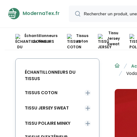
ModernaTex.fr
Tissu
Échantillonneurs
Tissus
Jersey
du tissus
coton
Sweat
Ac
ÉCHANTILLONNEURS DU
Vodo
TISSUS
TISSUS COTON
TISSU JERSEY SWEAT
TISSU POLAIRE MINKY