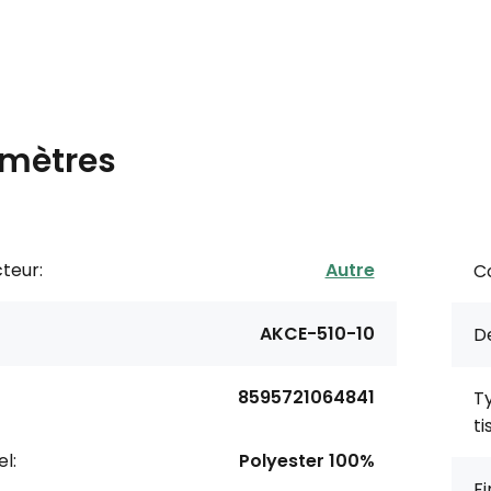
mètres
teur:
Autre
Co
AKCE-510-10
De
8595721064841
T
ti
l:
Polyester 100%
Fi