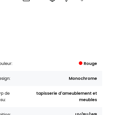
uleur:
Rouge
sign:
Monochrome
yp de
tapisserie d'ameublement et
ssu:
meubles
nition:
UV/PU/WR