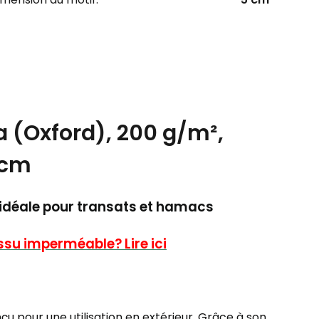
a (Oxford), 200 g/m²,
 cm
– idéale pour transats et hamacs
issu imperméable? Lire ici
çu pour une utilisation en extérieur. Grâce à son