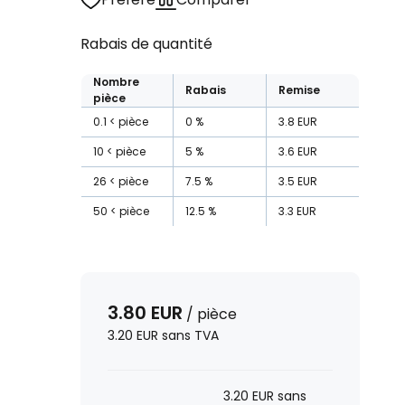
Rabais de quantité
Nombre
Rabais
Remise
pièce
0.1
pièce
0
%
3.8
EUR
10
pièce
5
%
3.6
EUR
26
pièce
7.5
%
3.5
EUR
50
pièce
12.5
%
3.3
EUR
3.80
EUR
/
pièce
3.20
EUR
sans TVA
3.20
EUR
sans