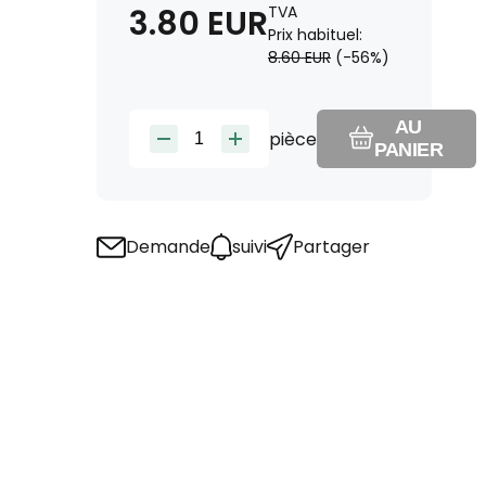
3.80
EUR
TVA
Prix habituel:
8.60
EUR
(-
56
%)
AU
pièce
PANIER
Demande
suivi
Partager