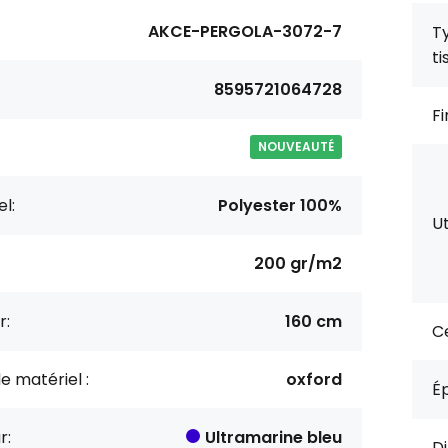
AKCE-PERGOLA-3072-7
T
ti
8595721064728
Fi
NOUVEAUTÉ
l:
Polyester 100%
Ut
200 gr/m2
r:
160 cm
Ce
e matériel :
oxford
Ép
r:
Ultramarine bleu
Di