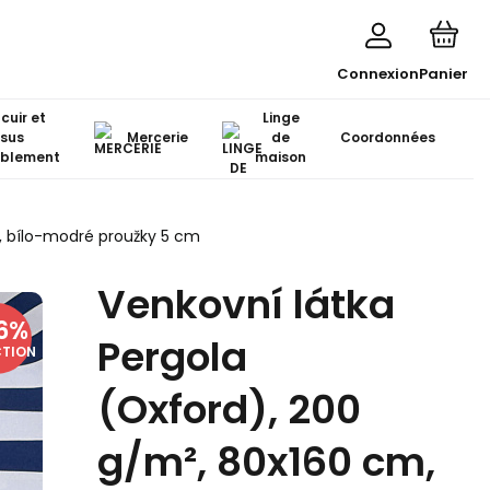
Connexion
Panier
 cuir et
Linge
ssus
Mercerie
de
Coordonnées
blement
maison
m, bílo-modré proužky 5 cm
Venkovní látka
6
%
Pergola
CTION
(Oxford), 200
g/m², 80x160 cm,