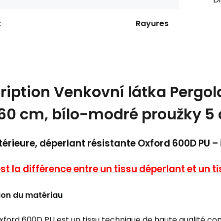
:
Rayures
ription
Venkovní látka Pergol
60 cm, bílo-modré proužky 5
xtérieure, déperlant résistante Oxford 600D PU 
st la différence entre un tissu déperlant et un t
ion du matériau
Oxford 600D PU est un tissu technique de haute qualité con