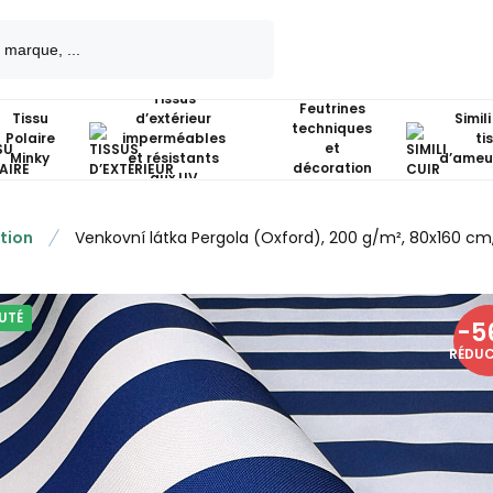
Tissus
Feutrines
Tissu
d’extérieur
Simili
techniques
Polaire
imperméables
ti
et
Minky
et résistants
d’ameu
décoration
aux UV
tion
Venkovní látka Pergola (Oxford), 200 g/m², 80x160 c
UTÉ
-
5
RÉDU