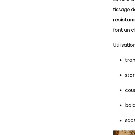
tissage 
résistanc
font un c
Utilisatio
tran
stor
cous
bala
sacs