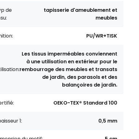
yp de
tapisserie d'ameublement et
ssu:
meubles
nition:
PU/WR+TISK
Les tissus imperméables conviennent
à une utilisation en extérieur pour le
ilisation:
rembourrage des meubles et transats
de jardin, des parasols et des
balançoires de jardin.
rtifié:
OEKO-TEX® Standard 100
aisseur 1:
0,5 mm
mension du motif:
5 cm