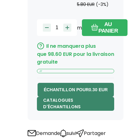
5.80
EUR
(-
3
%)
AU
m
PANIER
Il ne manquera plus
que
98.60
EUR
pour la livraison
gratuite
ÉCHANTILLON POUR
0.30
EUR
CATALOGUES
D'ÉCHANTILLONS
Demande
suivi
Partager