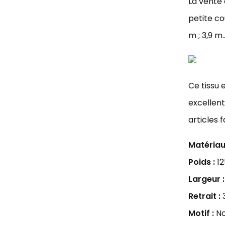
La vente 
petite c
m ; 3,9 m..
Ce tissu 
excellent
articles 
Matériau
Poids :
12
Largeur :
Retrait :
Motif :
No