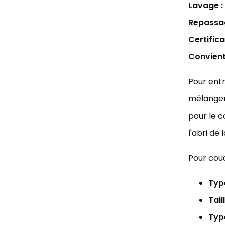
Lavage :
Repassag
Certifica
Convient
Pour entr
mélanger
pour le c
l'abri de 
Pour coud
Type
Tail
Type