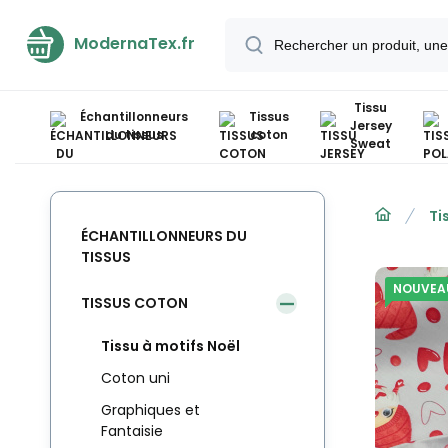
ModernaTex.fr
Tissu
Échantillonneurs
Tissus
Jersey
du tissus
coton
Sweat
Ti
ÉCHANTILLONNEURS DU
TISSUS
NOUVEA
TISSUS COTON
Tissu à motifs Noël
Coton uni
Graphiques et
Fantaisie