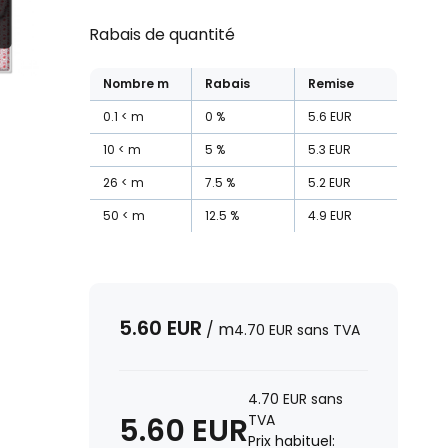
Rabais de quantité
Nombre
m
Rabais
Remise
0.1
m
0
%
5.6
EUR
10
m
5
%
5.3
EUR
26
m
7.5
%
5.2
EUR
50
m
12.5
%
4.9
EUR
5.60
EUR
/
m
4.70
EUR
sans TVA
4.70
EUR
sans
5.60
EUR
TVA
Prix habituel: