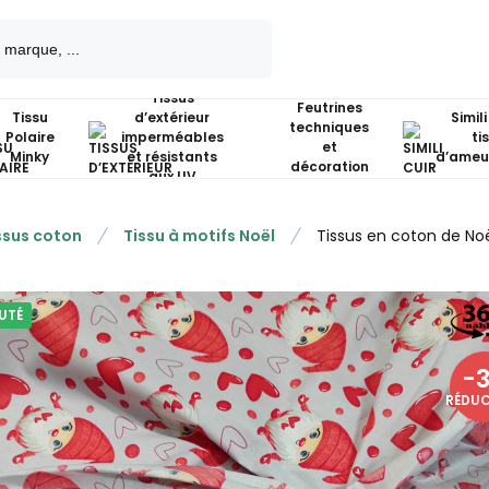
Tissus
Feutrines
Tissu
d’extérieur
Simili
techniques
Polaire
imperméables
ti
et
Minky
et résistants
d’ameu
décoration
aux UV
ssus coton
Tissu à motifs Noël
Tissus en coton de Noë
UTÉ
-
RÉDU