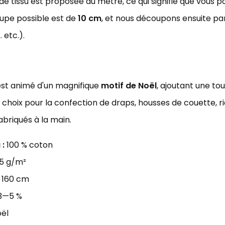
de tissu est proposée au mètre, ce qui signifie que vous p
oupe possible est de
10 cm
, et nous découpons ensuite pa
. etc.).
est animé d'un magnifique
motif de Noël
, ajoutant une to
 choix pour la confection de draps, housses de couette, ri
fabriqués à la main.
 :
100 % coton
5 g/m²
160 cm
3—5 %
ël