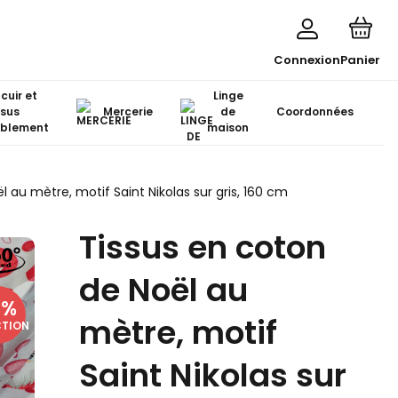
Connexion
Panier
 cuir et
Linge
ssus
Mercerie
de
Coordonnées
blement
maison
l au mètre, motif Saint Nikolas sur gris, 160 cm
Tissus en coton
de Noël au
3
%
mètre, motif
CTION
Saint Nikolas sur