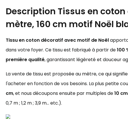
Description
Tissus en coton
mètre, 160 cm motif Noël b
Tissu en coton décoratif avec motif de Noël
apportan
dans votre foyer. Ce tissu est fabriqué à partir de
100 
première qualité
, garantissant légèreté et douceur a
La vente de tissu est proposée au mètre, ce qui signif
l'acheter en fonction de vos besoins. La plus petite c
cm
, et nous découpons ensuite par multiples de
10 cm
0,7 m ; 1,2 m ; 3,9 m... etc.).