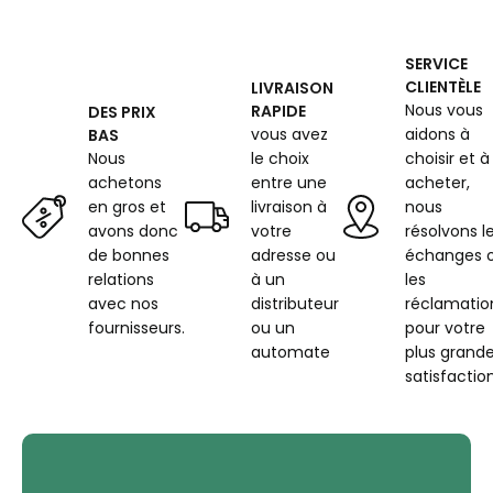
cm
motif
Noël
SERVICE
blanche
CLIENTÈLE
LIVRAISON
Nous vous
RAPIDE
DES PRIX
vous avez
aidons à
BAS
Nous
le choix
choisir et à
achetons
entre une
acheter,
en gros et
livraison à
nous
avons donc
votre
résolvons l
de bonnes
adresse ou
échanges 
relations
à un
les
avec nos
distributeur
réclamatio
fournisseurs.
ou un
pour votre
automate
plus grand
satisfaction