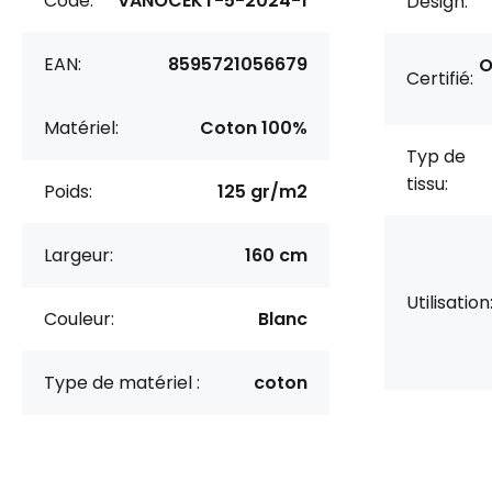
Code:
VANOCEKT-5-2024-1
Design:
EAN:
8595721056679
O
Certifié:
Matériel:
Coton 100%
Typ de
tissu:
Poids:
125 gr/m2
Largeur:
160 cm
Utilisation
Couleur:
Blanc
Type de matériel :
coton