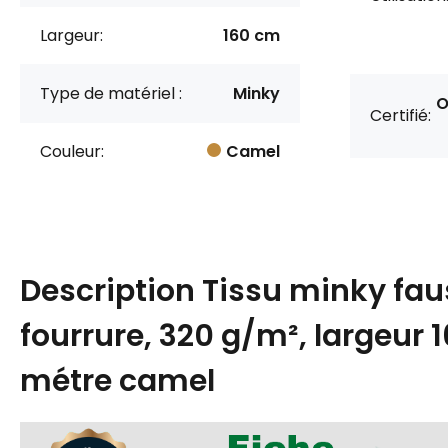
Largeur:
160 cm
Type de matériel :
Minky
O
Certifié:
Couleur:
Camel
Description
Tissu minky fau
fourrure, 320 g/m², largeur 
métre camel