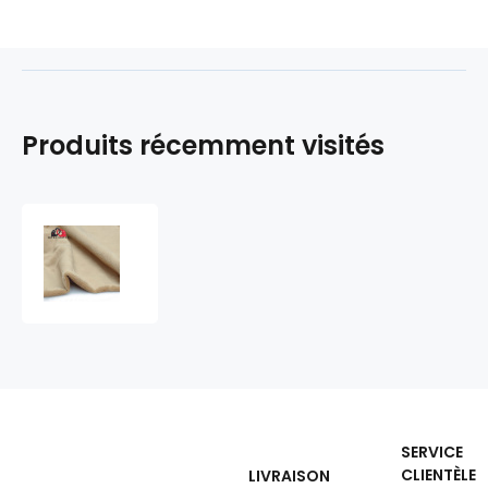
Produits récemment visités
Tissu
minky
fausse
fourrure,
320
g/m²,
largeur
160
cm,
au
SERVICE
métre
CLIENTÈLE
LIVRAISON
camel