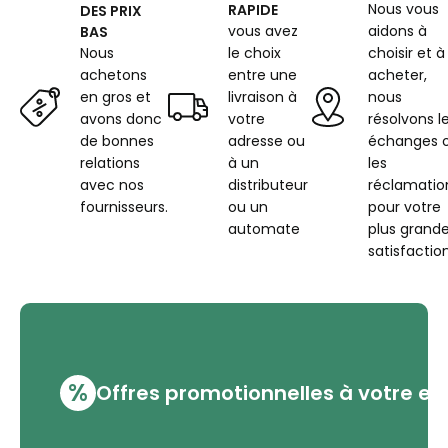
Nous vous
RAPIDE
DES PRIX
vous avez
aidons à
BAS
Nous
le choix
choisir et à
achetons
entre une
acheter,
en gros et
livraison à
nous
avons donc
votre
résolvons l
de bonnes
adresse ou
échanges 
relations
à un
les
avec nos
distributeur
réclamatio
fournisseurs.
ou un
pour votre
automate
plus grand
satisfaction
%
Offres promotionnelles à votre em