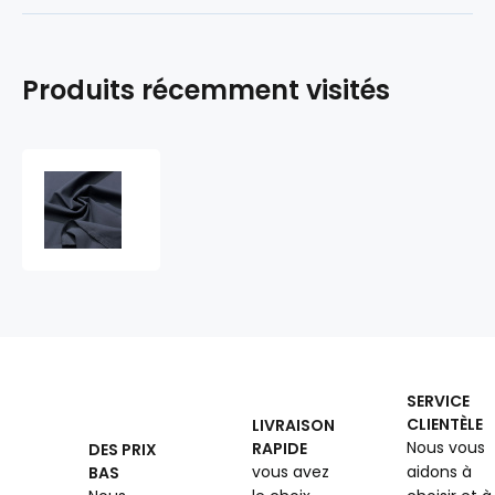
Produits récemment visités
Tissu
imperméable
avec
protection
UV
et
traitement
déperlant,
260
g/m²,
SERVICE
largeur
CLIENTÈLE
LIVRAISON
160
Nous vous
RAPIDE
DES PRIX
cm,
vous avez
aidons à
BAS
Gris