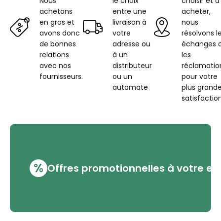
Nous
le choix
choisir et à
achetons
entre une
acheter,
en gros et
livraison à
nous
avons donc
votre
résolvons l
de bonnes
adresse ou
échanges 
relations
à un
les
avec nos
distributeur
réclamatio
fournisseurs.
ou un
pour votre
automate
plus grand
satisfaction
%
Offres promotionnelles à votre em