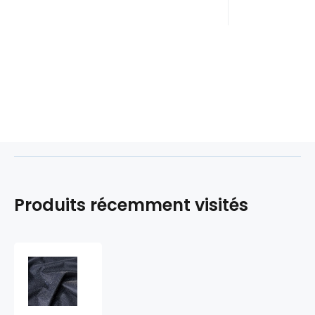
Produits récemment visités
Tissu
imperméable
Oxford
PU,