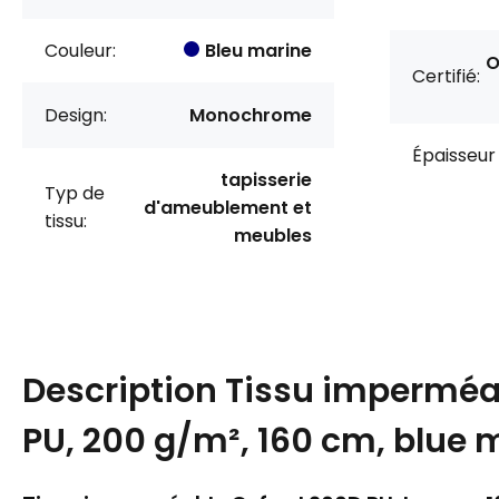
Couleur:
Bleu marine
O
Certifié:
Design:
Monochrome
Épaisseur 
tapisserie
Typ de
d'ameublement et
tissu:
meubles
Description
Tissu imperméa
PU, 200 g/m², 160 cm, blue 