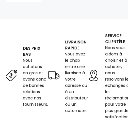
200
g/m²,
160
cm,
blue
marine
SERVICE
CLIENTÈLE
LIVRAISON
Nous vous
RAPIDE
DES PRIX
vous avez
aidons à
BAS
Nous
le choix
choisir et à
achetons
entre une
acheter,
en gros et
livraison à
nous
avons donc
votre
résolvons l
de bonnes
adresse ou
échanges 
relations
à un
les
avec nos
distributeur
réclamatio
fournisseurs.
ou un
pour votre
automate
plus grand
satisfaction