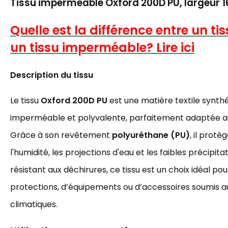
Tissu imperméable Oxford 200D PU, largeur 
Quelle est la différence entre un ti
un tissu imperméable? Lire ici
Description du tissu
Le tissu
Oxford 200D PU
est une matière textile synthé
imperméable et polyvalente, parfaitement adaptée au
Grâce à son revêtement
polyuréthane (PU)
, il prot
l'humidité, les projections d'eau et les faibles précipita
résistant aux déchirures, ce tissu est un choix idéal pou
protections, d’équipements ou d’accessoires soumis a
climatiques.