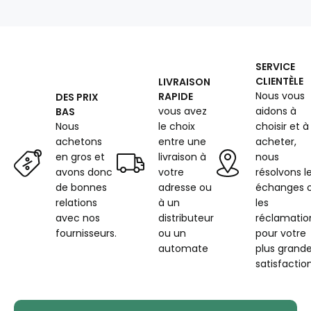
outremer
SERVICE
CLIENTÈLE
LIVRAISON
Nous vous
RAPIDE
DES PRIX
vous avez
aidons à
BAS
Nous
le choix
choisir et à
achetons
entre une
acheter,
en gros et
livraison à
nous
avons donc
votre
résolvons l
de bonnes
adresse ou
échanges 
relations
à un
les
avec nos
distributeur
réclamatio
fournisseurs.
ou un
pour votre
automate
plus grand
satisfaction