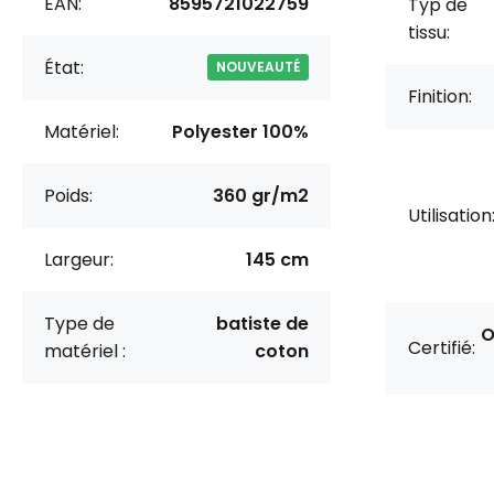
EAN:
8595721022759
Typ de
tissu:
État:
NOUVEAUTÉ
Finition:
Matériel:
Polyester 100%
Poids:
360 gr/m2
Utilisation
Largeur:
145 cm
Type de
batiste de
O
Certifié:
matériel :
coton