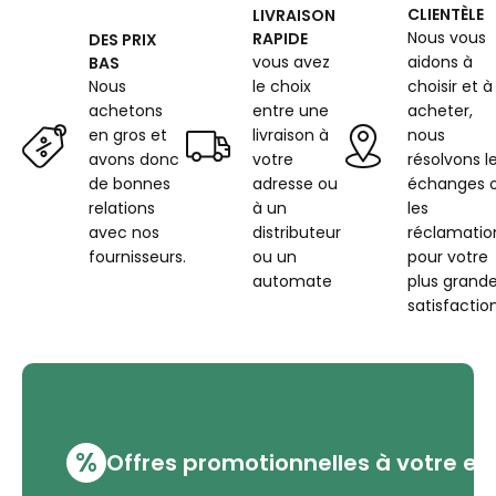
CLIENTÈLE
LIVRAISON
Nous vous
RAPIDE
DES PRIX
vous avez
aidons à
BAS
Nous
le choix
choisir et à
achetons
entre une
acheter,
en gros et
livraison à
nous
avons donc
votre
résolvons l
de bonnes
adresse ou
échanges 
relations
à un
les
avec nos
distributeur
réclamatio
fournisseurs.
ou un
pour votre
automate
plus grand
satisfaction
%
Offres promotionnelles à votre em