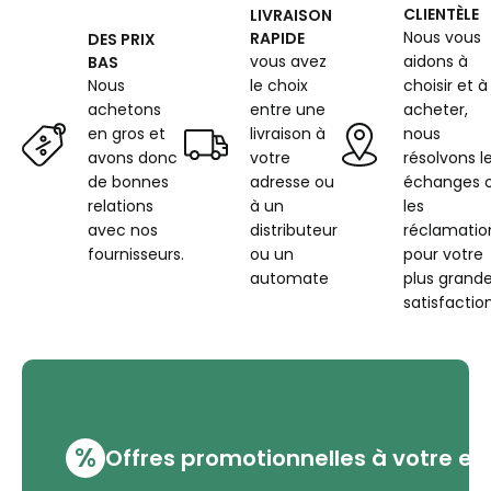
CLIENTÈLE
LIVRAISON
Nous vous
RAPIDE
DES PRIX
vous avez
aidons à
BAS
Nous
le choix
choisir et à
achetons
entre une
acheter,
en gros et
livraison à
nous
avons donc
votre
résolvons l
de bonnes
adresse ou
échanges 
relations
à un
les
avec nos
distributeur
réclamatio
fournisseurs.
ou un
pour votre
automate
plus grand
satisfaction
%
Offres promotionnelles à votre em