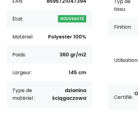
EAN:
8595721047394
Typ de
tissu:
État:
NOUVEAUTÉ
Finition:
Matériel:
Polyester 100%
Poids:
360 gr/m2
Utilisation
Largeur:
145 cm
Type de
dzianina
O
Certifié:
matériel :
ściągaczowa