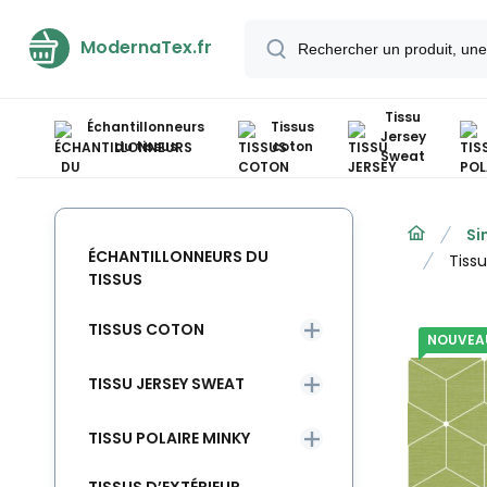
ModernaTex.fr
Tissu
Échantillonneurs
Tissus
Jersey
du tissus
coton
Sweat
Si
ÉCHANTILLONNEURS DU
Tiss
TISSUS
TISSUS COTON
NOUVEA
TISSU JERSEY SWEAT
TISSU POLAIRE MINKY