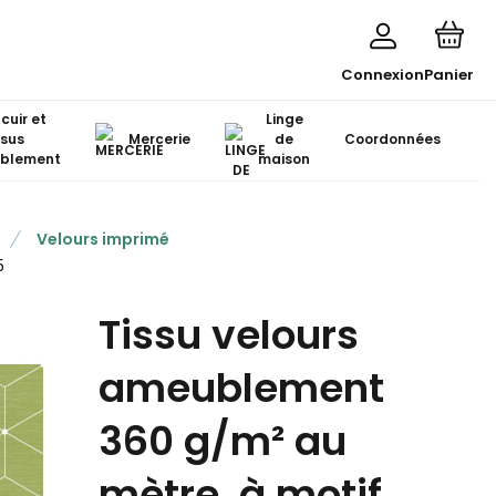
Connexion
Panier
 cuir et
Linge
ssus
Mercerie
de
Coordonnées
blement
maison
Velours imprimé
5
Tissu velours
ameublement
360 g/m² au
mètre, à motif