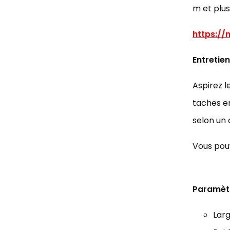
m et plus
https:/
Entretien
Aspirez l
taches en
selon un
Vous pouv
Paramèt
Larg