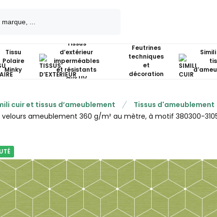
Tissus
Feutrines
Tissu
d’extérieur
Simili
techniques
Polaire
imperméables
ti
et
Minky
et résistants
d’ameu
décoration
aux UV
mili cuir et tissus d’ameublement
Tissus d'ameublement
u velours ameublement 360 g/m² au mètre, à motif 380300-310
UTÉ