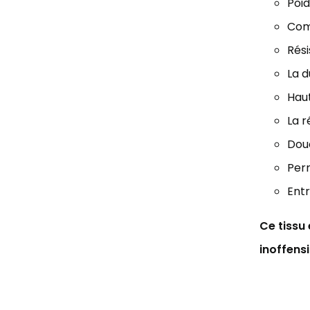
Poid
Comp
Rési
La d
Haut
La r
Douc
Perm
Entr
Ce tissu
inoffens