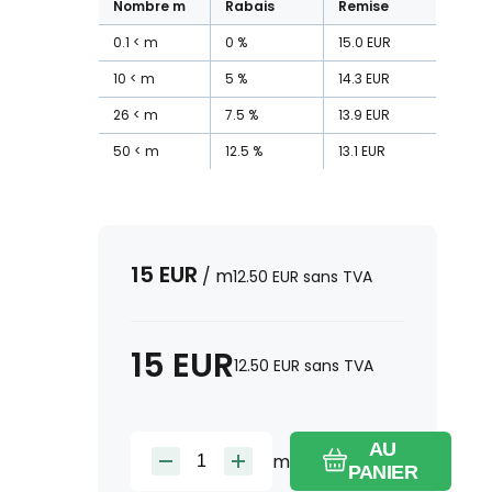
Nombre
m
Rabais
Remise
0.1
m
0
%
15.0
EUR
10
m
5
%
14.3
EUR
26
m
7.5
%
13.9
EUR
50
m
12.5
%
13.1
EUR
15
EUR
/
m
12.50
EUR
sans TVA
15
EUR
12.50
EUR
sans TVA
AU
m
PANIER