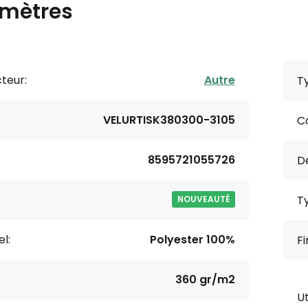
mètres
teur:
Autre
Ty
VELURTISK380300-3105
Co
8595721055726
De
Ty
NOUVEAUTÉ
l:
Polyester 100%
Fi
360 gr/m2
Ut